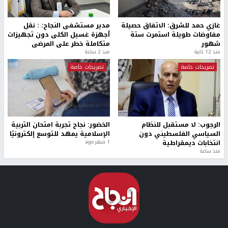
غازي حمد للشرق: الاتفاق حصيلة
مدير مستشفى النجاح: : نقل
مفاوضات طويلة استمرت ستة
أجهزة غسيل الكلى دون تجهيزات
شهور
متكاملة خطر على المرضى
منذ 12 ثانية
منذ 2 ساعة
تصريحات خاصة
تصريحات خاصة
الرجوب: لا مستقبل للنظام
الخضور: نجاح تجربة امتحان التربية
السياسي الفلسطيني دون
الإسلامية يمهد للتوسع إلكترونيًا
انتخابات ديمقراطية
1 شهر ago
منذ ساعة