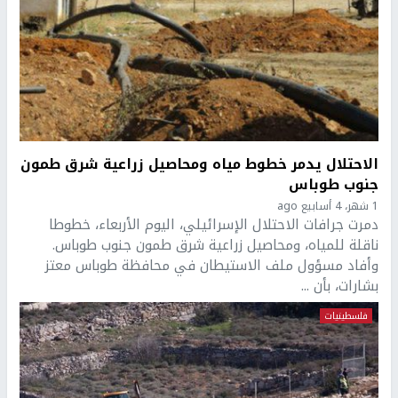
الاحتلال يدمر خطوط مياه ومحاصيل زراعية شرق طمون
جنوب طوباس
1 شهر، 4 أسابيع ago
دمرت جرافات الاحتلال الإسرائيلي، اليوم الأربعاء، خطوطا
ناقلة للمياه، ومحاصيل زراعية شرق طمون جنوب طوباس.
وأفاد مسؤول ملف الاستيطان في محافظة طوباس معتز
بشارات، بأن ...
فلسطينيات