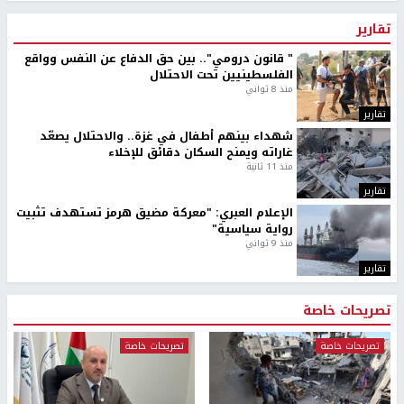
تقارير
" قانون درومي".. بين حق الدفاع عن النفس وواقع
الفلسطينيين تحت الاحتلال
منذ 8 ثواني
تقارير
شهداء بينهم أطفال في غزة.. والاحتلال يصعّد
غاراته ويمنح السكان دقائق للإخلاء
منذ 11 ثانية
تقارير
الإعلام العبري: "معركة مضيق هرمز تستهدف تثبيت
رواية سياسية"
منذ 9 ثواني
تقارير
تصريحات خاصة
تصريحات خاصة
تصريحات خاصة