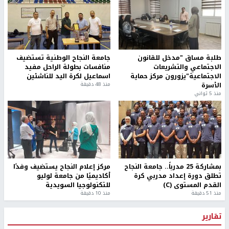
طلبة مساق "مدخل للقانون
جامعة النجاح الوطنية تستضيف
الاجتماعي والتشريعات
منافسات بطولة الراحل مفيد
الاجتماعية"يزورون مركز حماية
اسماعيل لكرة اليد للناشئين
الأسرة
منذ 48 دقيقة
منذ 5 ثواني
بمشاركة 25 مدرباً.. جامعة النجاح
مركز إعلام النجاح يستضيف وفدًا
تطلق دورة إعداد مدربي كرة
أكاديميًا من جامعة لوليو
القدم المستوى (C)
للتكنولوجيا السويدية
منذ 51 دقيقة
منذ 10 دقيقة
تقارير