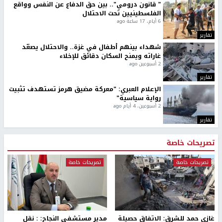
" قانون درومي".. بين حق الدفاع عن النفس وواقع
الفلسطينيين تحت الاحتلال
6 أيام، 17 ساعة ago
تقارير
شهداء بينهم أطفال في غزة.. والاحتلال يصعّد
غاراته ويمنح السكان دقائق للإخلاء
2 أسبوعين ago
تقارير
الإعلام العبري: "معركة مضيق هرمز تستهدف تثبيت
رواية سياسية"
2 أسبوعين، 4 أيام ago
تقارير
تصريحات خاصة
تصريحات خاصة
تصريحات خاصة
غازي حمد للشرق: الاتفاق حصيلة
مدير مستشفى النجاح: : نقل