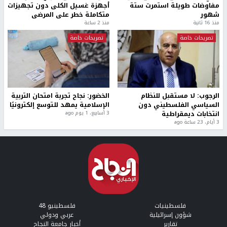
مفاوضات طويلة استمرت ستة
أجهزة غسيل الكلى دون تجهيزات
شهور
متكاملة خطر على المرضى
منذ 16 ثانية
منذ 2 ساعة
تصريحات خاصة
تصريحات خاصة
الرجوب: لا مستقبل للنظام
الخضور: نجاح تجربة امتحان التربية
السياسي الفلسطيني دون
الإسلامية يمهد للتوسع إلكترونيًا
انتخابات ديمقراطية
3 أسابيع، 1 يوم ago
3 أيام، 23 ساعة ago
فلسطينيات
فلسطينيو 48
شؤون إسرائيلية
عربي ودولي
تقارير
أخبار جامعة النجاح