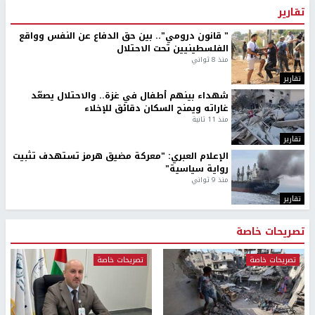
تقارير
" قانون درومي".. بين حق الدفاع عن النفس وواقع
الفلسطينيين تحت الاحتلال
منذ 8 ثواني
تقارير
شهداء بينهم أطفال في غزة.. والاحتلال يصعّد
غاراته ويمنح السكان دقائق للإخلاء
منذ 11 ثانية
تقارير
الإعلام العبري: "معركة مضيق هرمز تستهدف تثبيت
رواية سياسية"
منذ 9 ثواني
تقارير
تصريحات خاصة
تصريحات خاصة
تصريحات خاصة