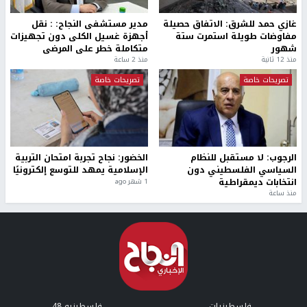
غازي حمد للشرق: الاتفاق حصيلة
مدير مستشفى النجاح: : نقل
مفاوضات طويلة استمرت ستة
أجهزة غسيل الكلى دون تجهيزات
شهور
متكاملة خطر على المرضى
منذ 12 ثانية
منذ 2 ساعة
تصريحات خاصة
تصريحات خاصة
الرجوب: لا مستقبل للنظام
الخضور: نجاح تجربة امتحان التربية
السياسي الفلسطيني دون
الإسلامية يمهد للتوسع إلكترونيًا
انتخابات ديمقراطية
1 شهر ago
منذ ساعة
فلسطينيات
فلسطينيو 48