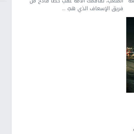
عة
الملعب، تفاقمت آلامه عقب خطأ فادح من
فريق الإسعاف الذي هبّ ...