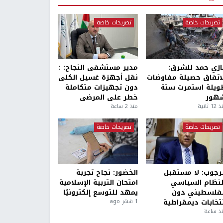
تصريحات خاصة
تصريحات خاصة
ازي حمد للشرق:
مدير مستشفى النجاح: :
لاتفاق حصيلة مفاوضات
نقل أجهزة غسيل الكلى
ويلة استمرت ستة
دون تجهيزات متكاملة
هور
خطر على المرضى
1 ثانية
منذ 2 ساعة
تصريحات خاصة
تصريحات خاصة
لرجوب: لا مستقبل
الخضور: نجاح تجربة
لنظام السياسي
امتحان التربية الإسلامية
لفلسطيني دون
يمهد للتوسع إلكترونيًا
نتخابات ديمقراطية
1 شهر ago
ذ ساعة