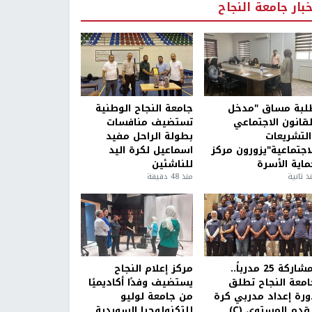
خبار جامعة النجاح
لبة مساق "مدخل
جامعة النجاح الوطنية
لقانون الاجتماعي
تستضيف منافسات
التشريعات
بطولة الراحل مفيد
لاجتماعية"يزورون مركز
اسماعيل لكرة اليد
ماية الأسرة
للناشئين
ذ ثانية
منذ 48 دقيقة
بمشاركة 25 مدرباً..
مركز إعلام النجاح
امعة النجاح تطلق
يستضيف وفدًا أكاديميًا
ورة إعداد مدربي كرة
من جامعة لوليو
قدم المستوى (C)
للتكنولوجيا السويدية