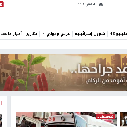
الظهر
11:45
البث
نيو 48
شؤون إسرائيلية
عربي ودولي
تقارير
أخبار جامعة 
ا
فلسطينيات