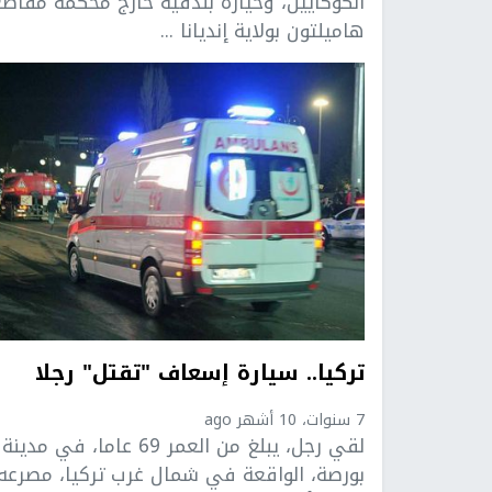
الكوكايين، وحيازة بندقية خارج محكمة مقاط
هاميلتون بولاية إنديانا ...
تركيا.. سيارة إسعاف "تقتل" رجلا
7 سنوات، 10 أشهر ago
لقي رجل، يبلغ من العمر 69 عاما، في مدينة
بورصة، الواقعة في شمال غرب تركيا، مصرعه