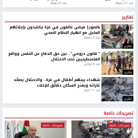
منذ 51 دقيقة
منذ 9 دقيقة
تقارير
بالصور| مرضى عالقون في غزة يناشدون بإجلائهم
العاجل مع انهيار النظام الصحي
منذ 3 دقيقة
تقارير
" قانون درومي".. بين حق الدفاع عن النفس وواقع
الفلسطينيين تحت الاحتلال
منذ 8 ثواني
تقارير
شهداء بينهم أطفال في غزة.. والاحتلال يصعّد
غاراته ويمنح السكان دقائق للإخلاء
منذ 11 ثانية
تقارير
تصريحات خاصة
تصريحات خاصة
تصريحات خاصة