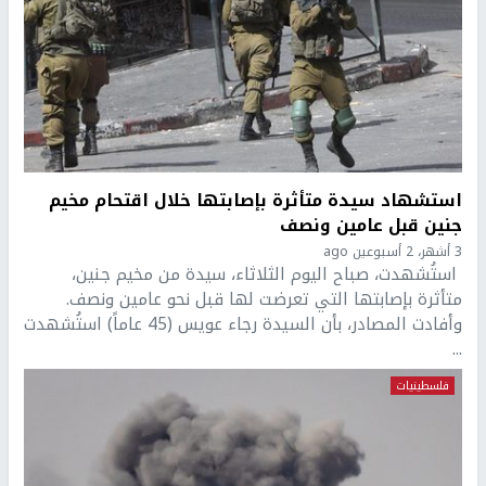
استشهاد سيدة متأثرة بإصابتها خلال اقتحام مخيم
جنين قبل عامين ونصف
3 أشهر، 2 أسبوعين ago
استُشهدت، صباح اليوم الثلاثاء، سيدة من مخيم جنين،
متأثرة بإصابتها التي تعرضت لها قبل نحو عامين ونصف.
وأفادت المصادر، بأن السيدة رجاء عويس (45 عاماً) استُشهدت
...
فلسطينيات