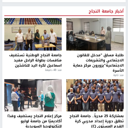
أخبار جامعة النجاح
طلبة مساق "مدخل للقانون
جامعة النجاح الوطنية تستضيف
الاجتماعي والتشريعات
منافسات بطولة الراحل مفيد
الاجتماعية"يزورون مركز حماية
اسماعيل لكرة اليد للناشئين
الأسرة
منذ 48 دقيقة
منذ ثانية
بمشاركة 25 مدرباً.. جامعة النجاح
مركز إعلام النجاح يستضيف وفدًا
تطلق دورة إعداد مدربي كرة
أكاديميًا من جامعة لوليو
القدم المستوى (C)
للتكنولوجيا السويدية