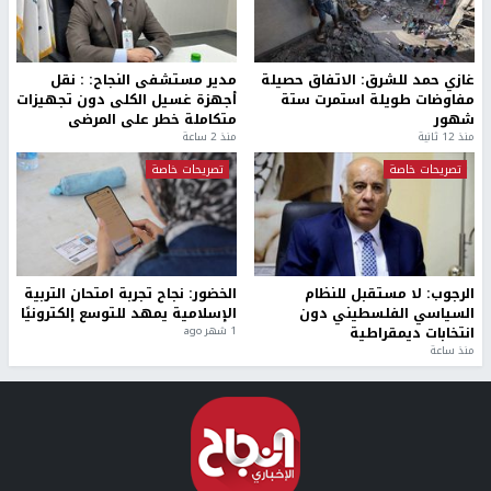
غازي حمد للشرق: الاتفاق حصيلة
مدير مستشفى النجاح: : نقل
مفاوضات طويلة استمرت ستة
أجهزة غسيل الكلى دون تجهيزات
شهور
متكاملة خطر على المرضى
منذ 12 ثانية
منذ 2 ساعة
تصريحات خاصة
تصريحات خاصة
الرجوب: لا مستقبل للنظام
الخضور: نجاح تجربة امتحان التربية
السياسي الفلسطيني دون
الإسلامية يمهد للتوسع إلكترونيًا
انتخابات ديمقراطية
1 شهر ago
منذ ساعة