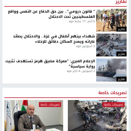
تقارير
" قانون درومي".. بين حق الدفاع عن النفس وواقع
الفلسطينيين تحت الاحتلال
6 أيام، 17 ساعة ago
تقارير
شهداء بينهم أطفال في غزة.. والاحتلال يصعّد
غاراته ويمنح السكان دقائق للإخلاء
2 أسبوعين ago
تقارير
الإعلام العبري: "معركة مضيق هرمز تستهدف تثبيت
رواية سياسية"
2 أسبوعين، 4 أيام ago
تقارير
تصريحات خاصة
تصريحات خاصة
تصريحات خاصة