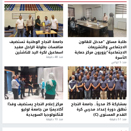
طلبة مساق "مدخل للقانون
جامعة النجاح الوطنية تستضيف
الاجتماعي والتشريعات
منافسات بطولة الراحل مفيد
الاجتماعية"يزورون مركز حماية
اسماعيل لكرة اليد للناشئين
الأسرة
منذ 48 دقيقة
منذ 5 ثواني
بمشاركة 25 مدرباً.. جامعة النجاح
مركز إعلام النجاح يستضيف وفدًا
تطلق دورة إعداد مدربي كرة
أكاديميًا من جامعة لوليو
القدم المستوى (C)
للتكنولوجيا السويدية
منذ 51 دقيقة
منذ 10 دقيقة