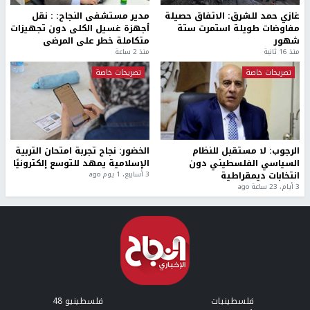
غازي حمد للشرق: الاتفاق حصيلة
مدير مستشفى النجاح: : نقل
مفاوضات طويلة استمرت ستة
أجهزة غسيل الكلى دون تجهيزات
شهور
متكاملة خطر على المرضى
منذ 16 ثانية
منذ 2 ساعة
تصريحات خاصة
تصريحات خاصة
الرجوب: لا مستقبل للنظام
الخضور: نجاح تجربة امتحان التربية
السياسي الفلسطيني دون
الإسلامية يمهد للتوسع إلكترونيًا
انتخابات ديمقراطية
3 أسابيع، 1 يوم ago
3 أيام، 23 ساعة ago
فلسطينيات
فلسطينيو 48