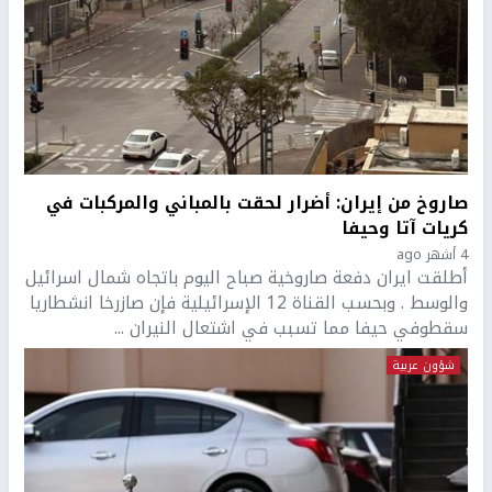
صاروخ من إيران: أضرار لحقت بالمباني والمركبات في
كريات آتا وحيفا
4 أشهر ago
أطلقت ايران دفعة صاروخية صباح اليوم باتجاه شمال اسرائيل
والوسط . وبحسب القناة 12 الإسرائيلية فإن صازرخا انشطاريا
سقطوفي حيفا مما تسبب في اشتعال النيران ...
شؤون عربية