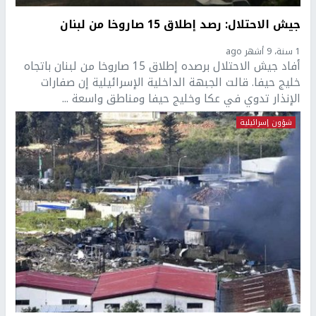
جيش الاحتلال: رصد إطلاق 15 صاروخا من لبنان
1 سنة، 9 أشهر ago
أفاد جيش الاحتلال برصده إطلاق 15 صاروخا من لبنان باتجاه
خليج حيفا. قالت الجبهة الداخلية الإسرائيلية إن صفارات
الإنذار تدوي في عكا وخليج حيفا ومناطق واسعة ...
شؤون إسرائيلية