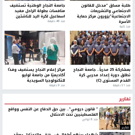
طلبة مساق "مدخل للقانون
جامعة النجاح الوطنية تستضيف
الاجتماعي والتشريعات
منافسات بطولة الراحل مفيد
الاجتماعية"يزورون مركز حماية
اسماعيل لكرة اليد للناشئين
الأسرة
منذ 48 دقيقة
منذ ثانية
بمشاركة 25 مدرباً.. جامعة النجاح
مركز إعلام النجاح يستضيف وفدًا
تطلق دورة إعداد مدربي كرة
أكاديميًا من جامعة لوليو
القدم المستوى (C)
للتكنولوجيا السويدية
منذ 51 دقيقة
منذ 9 دقيقة
تقارير
" قانون درومي".. بين حق الدفاع عن النفس وواقع
الفلسطينيين تحت الاحتلال
منذ 8 ثواني
تقارير
شهداء بينهم أطفال في غزة.. والاحتلال يصعّد