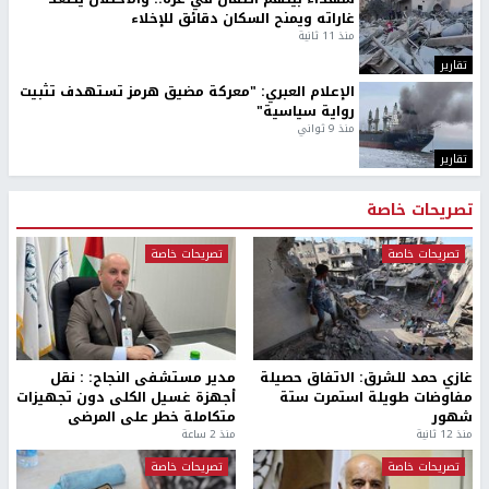
غاراته ويمنح السكان دقائق للإخلاء
منذ 11 ثانية
تقارير
الإعلام العبري: "معركة مضيق هرمز تستهدف تثبيت
رواية سياسية"
منذ 9 ثواني
تقارير
تصريحات خاصة
تصريحات خاصة
تصريحات خاصة
غازي حمد للشرق: الاتفاق حصيلة
مدير مستشفى النجاح: : نقل
مفاوضات طويلة استمرت ستة
أجهزة غسيل الكلى دون تجهيزات
شهور
متكاملة خطر على المرضى
منذ 12 ثانية
منذ 2 ساعة
تصريحات خاصة
تصريحات خاصة