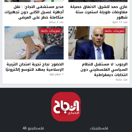
غازي حمد للشرق: الاتفاق حصيلة
مدير مستشفى النجاح: : نقل
مفاوضات طويلة استمرت ستة
أجهزة غسيل الكلى دون تجهيزات
شهور
متكاملة خطر على المرضى
منذ 12 ثانية
منذ 2 ساعة
تصريحات خاصة
تصريحات خاصة
الرجوب: لا مستقبل للنظام
الخضور: نجاح تجربة امتحان التربية
السياسي الفلسطيني دون
الإسلامية يمهد للتوسع إلكترونيًا
انتخابات ديمقراطية
1 شهر ago
منذ ساعة
فلسطينيات
فلسطينيو 48