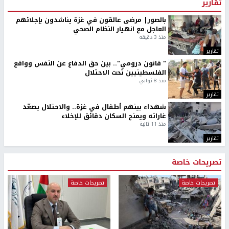
تقارير
بالصور| مرضى عالقون في غزة يناشدون بإجلائهم
العاجل مع انهيار النظام الصحي
منذ 3 دقيقة
تقارير
" قانون درومي".. بين حق الدفاع عن النفس وواقع
الفلسطينيين تحت الاحتلال
منذ 8 ثواني
تقارير
شهداء بينهم أطفال في غزة.. والاحتلال يصعّد
غاراته ويمنح السكان دقائق للإخلاء
منذ 11 ثانية
تقارير
تصريحات خاصة
تصريحات خاصة
تصريحات خاصة