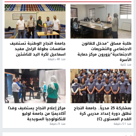
طلبة مساق "مدخل للقانون
جامعة النجاح الوطنية تستضيف
الاجتماعي والتشريعات
منافسات بطولة الراحل مفيد
الاجتماعية"يزورون مركز حماية
اسماعيل لكرة اليد للناشئين
الأسرة
منذ 48 دقيقة
منذ ثانية
بمشاركة 25 مدرباً.. جامعة النجاح
مركز إعلام النجاح يستضيف وفدًا
تطلق دورة إعداد مدربي كرة
أكاديميًا من جامعة لوليو
القدم المستوى (C)
للتكنولوجيا السويدية
منذ 51 دقيقة
منذ 9 دقيقة