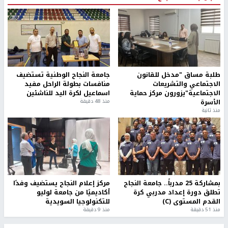
طلبة مساق "مدخل للقانون
جامعة النجاح الوطنية تستضيف
الاجتماعي والتشريعات
منافسات بطولة الراحل مفيد
الاجتماعية"يزورون مركز حماية
اسماعيل لكرة اليد للناشئين
الأسرة
منذ 48 دقيقة
منذ ثانية
بمشاركة 25 مدرباً.. جامعة النجاح
مركز إعلام النجاح يستضيف وفدًا
تطلق دورة إعداد مدربي كرة
أكاديميًا من جامعة لوليو
القدم المستوى (C)
للتكنولوجيا السويدية
منذ 51 دقيقة
منذ 9 دقيقة