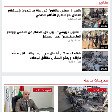
تقارير
بالصور| مرضى عالقون في غزة يناشدون بإجلائهم
العاجل مع انهيار النظام الصحي
منذ 3 دقيقة
تقارير
" قانون درومي".. بين حق الدفاع عن النفس وواقع
الفلسطينيين تحت الاحتلال
منذ 8 ثواني
تقارير
شهداء بينهم أطفال في غزة.. والاحتلال يصعّد
غاراته ويمنح السكان دقائق للإخلاء
منذ 11 ثانية
تقارير
تصريحات خاصة
تصريحات خاصة
تصريحات خاصة