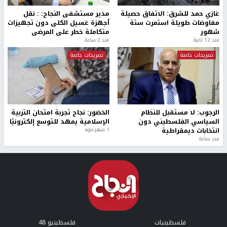
غازي حمد للشرق: الاتفاق حصيلة
مدير مستشفى النجاح: : نقل
مفاوضات طويلة استمرت ستة
أجهزة غسيل الكلى دون تجهيزات
شهور
متكاملة خطر على المرضى
منذ 12 ثانية
منذ 2 ساعة
تصريحات خاصة
تصريحات خاصة
الرجوب: لا مستقبل للنظام
الخضور: نجاح تجربة امتحان التربية
السياسي الفلسطيني دون
الإسلامية يمهد للتوسع إلكترونيًا
انتخابات ديمقراطية
1 شهر ago
منذ ساعة
فلسطينيات
فلسطينيو 48