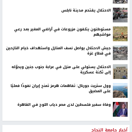
الاحتلال يقتحم مدينة نابلس
مستوطنون يتلفون مزروعات في أراضي المغير بعد رعي
مواشيهم
جيش الاحتلال يواصل نسف المنازل واستهداف خيام النازحين
في قطاع غزة
الاحتلال يستولي على منزل في عرابة جنوب جنين ويحوّله
إلى ثكنة عسكرية
وول ستريت جورنال: تفاهمات هرمز تمنح إيران نفوذًا فعليًا
على المضيق
وفاة سفير فلسطين لدى مصر دياب اللوح في القاهرة
أخبار جامعة النجاح