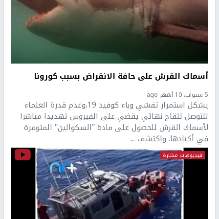
أسماك القرش على حافة الانقراض بسبب كورونا
5 سنوات، 10 أشهر ago
يشكل استمرار تفشي وباء كوفيد 19،وعدم قدرة العلماء
للتوصل للقاح نهائي يقضي على الفيروس تهديدا مباشرا
لأسماك القرش للحصول على مادة "السكوالين" المتوفرة
في أكبادها. واكتشف ...
فيديوهات مختارة