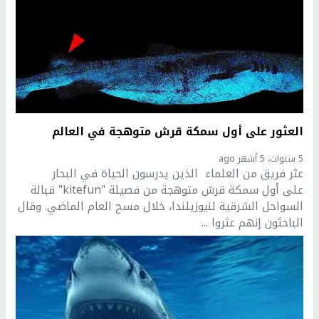
العثور على أول سمكة قرش متوهجة في العالم
5 سنوات، 5 أشهر ago
عثر فريق من العلماء الذين يدرسون الحياة في البحار
على أول سمكة قرش متوهجة من فصيلة "kitefun" قبالة
السواحل الشرقية لنيوزيلندا، خلال مسح العام الماضي. وقال
الباحثون إنهم عثروا ...