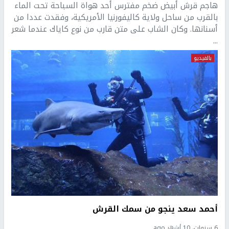
هاجم قرش أبيض ضخم مفترس أحد هواة السباحة تحت الماء
بالقرب من ساحل ولاية كاليفورنيا الأمريكية، وفقدت عددا من
أسنانها. وكان الشاب على متن قارب من نوع كاياك عندما شعر
...
بالفيديو
أحمد سعد ينجو من سمك القرش
6 سنوات، 10 أشهر ago