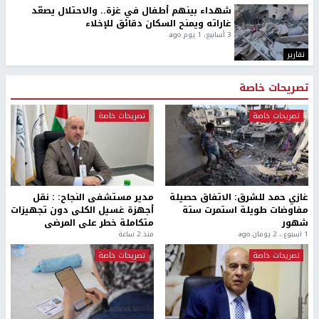
شهداء بينهم أطفال في غزة.. والاحتلال يصعّد
غاراته ويمنح السكان دقائق للإخلاء
3 أسابيع، 1 يوم ago
تقارير
تصريحات خاصة
تصريحات خاصة
تصريحات خاصة
غازي حمد للشرق: الاتفاق حصيلة
مدير مستشفى النجاح: : نقل
مفاوضات طويلة استمرت ستة
أجهزة غسيل الكلى دون تجهيزات
شهور
متكاملة خطر على المرضى
1 اسبوع.، 2 يومان ago
منذ 2 ساعة
تصريحات خاصة
تصريحات خاصة