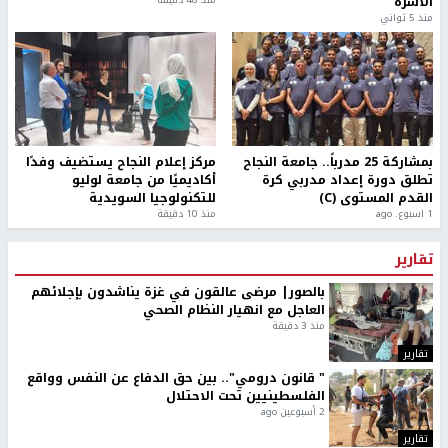
الأسرة
منذ 5 ثواني
بمشاركة 25 مدرباً.. جامعة النجاح
مركز إعلام النجاح يستضيف وفدًا
تطلق دورة إعداد مدربي كرة
أكاديميًا من جامعة لوليو
القدم المستوى (C)
للتكنولوجيا السويدية
1 اسبوع. ago
منذ 10 دقيقة
تقارير
بالصور| مرضى عالقون في غزة يناشدون بإجلائهم
العاجل مع انهيار النظام الصحي
منذ 3 دقيقة
تقارير
" قانون درومي".. بين حق الدفاع عن النفس وواقع
الفلسطينيين تحت الاحتلال
2 أسبوعين ago
تقارير