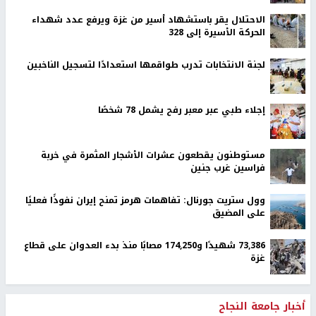
الاحتلال يقر باستشهاد أسير من غزة ويرفع عدد شهداء
الحركة الأسيرة إلى 328
لجنة الانتخابات تدرب طواقمها استعدادًا لتسجيل الناخبين
إجلاء طبي عبر معبر رفح يشمل 78 شخصًا
مستوطنون يقطعون عشرات الأشجار المثمرة في خربة
فراسين غرب جنين
وول ستريت جورنال: تفاهمات هرمز تمنح إيران نفوذًا فعليًا
على المضيق
73,386 شهيدًا و174,250 مصابًا منذ بدء العدوان على قطاع
غزة
أخبار جامعة النجاح