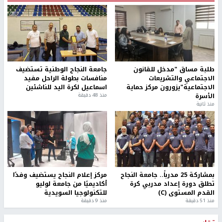
طلبة مساق "مدخل للقانون
جامعة النجاح الوطنية تستضيف
الاجتماعي والتشريعات
منافسات بطولة الراحل مفيد
الاجتماعية"يزورون مركز حماية
اسماعيل لكرة اليد للناشئين
الأسرة
منذ 48 دقيقة
منذ ثانية
بمشاركة 25 مدرباً.. جامعة النجاح
مركز إعلام النجاح يستضيف وفدًا
تطلق دورة إعداد مدربي كرة
أكاديميًا من جامعة لوليو
القدم المستوى (C)
للتكنولوجيا السويدية
منذ 51 دقيقة
منذ 9 دقيقة