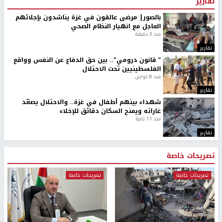
تقارير
بالصور| مرضى عالقون في غزة يناشدون بإجلائهم
العاجل مع انهيار النظام الصحي
منذ 3 دقيقة
تقارير
" قانون درومي".. بين حق الدفاع عن النفس وواقع
الفلسطينيين تحت الاحتلال
منذ 8 ثواني
تقارير
شهداء بينهم أطفال في غزة.. والاحتلال يصعّد
غاراته ويمنح السكان دقائق للإخلاء
منذ 11 ثانية
تقارير
تصريحات خاصة
تصريحات خاصة
تصريحات خاصة