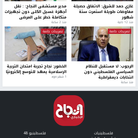
غازي حمد للشرق: الاتفاق حصيلة
مدير مستشفى النجاح: : نقل
مفاوضات طويلة استمرت ستة
أجهزة غسيل الكلى دون تجهيزات
شهور
متكاملة خطر على المرضى
منذ 12 ثانية
منذ 2 ساعة
تصريحات خاصة
تصريحات خاصة
الرجوب: لا مستقبل للنظام
الخضور: نجاح تجربة امتحان التربية
السياسي الفلسطيني دون
الإسلامية يمهد للتوسع إلكترونيًا
انتخابات ديمقراطية
1 شهر ago
منذ ساعة
فلسطينيات
فلسطينيو 48