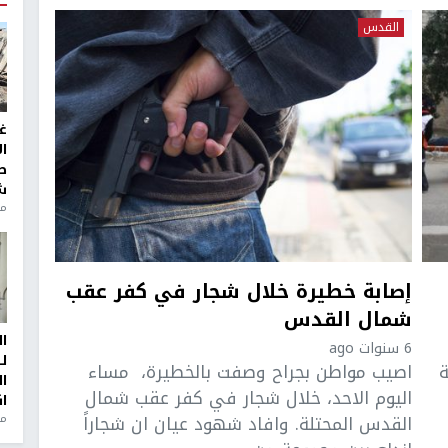
القدس
غ
ا
ط
ش
منذ 2
إصابة خطيرة خلال شجار في كفر عقب
شمال القدس
ا
6 سنوات ago
ل
ة
اصيب مواطن بجراح وصفت بالخطيرة، مساء
ا
اليوم الاحد، خلال شجار في كفر عقب شمال
ا
القدس المحتلة. وافاد شهود عيان ان شجاراً
من