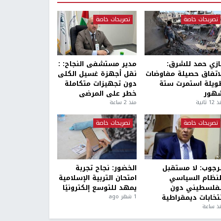
تصريحات خاصة
تصريحات خاصة
ازي حمد للشرق:
مدير مستشفى النجاح: :
لاتفاق حصيلة مفاوضات
نقل أجهزة غسيل الكلى
ويلة استمرت ستة
دون تجهيزات متكاملة
هور
خطر على المرضى
1 ثانية
منذ 2 ساعة
تصريحات خاصة
تصريحات خاصة
لرجوب: لا مستقبل
الخضور: نجاح تجربة
لنظام السياسي
امتحان التربية الإسلامية
لفلسطيني دون
يمهد للتوسع إلكترونيًا
نتخابات ديمقراطية
1 شهر ago
ذ ساعة