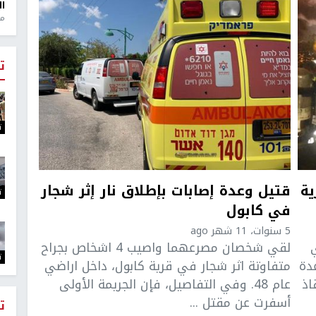
ال
منذ 1
ت
ت
ية
قتيل وعدة إصابات بإطلاق نار إثر شجار
ت
في كابول
5 سنوات، 11 شهر ago
لقي شخصان مصرعهما واصيب 4 اشخاص بجراح
ت
عدة
متفاوتة اثر شجار في قرية كابول، داخل اراضي
اذ
عام 48. وفي التفاصيل، فإن الجريمة الأولى
أسفرت عن مقتل ...
ت