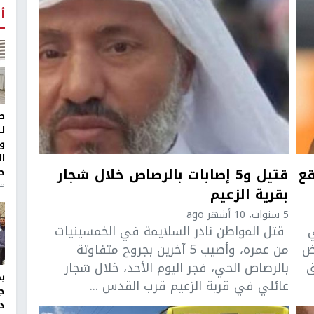
أ
ط
ل
و
ا
قع
قتيل و5 إصابات بالرصاص خلال شجار
ح
من
بقرية الزعيم
5 سنوات، 10 أشهر ago
ي
قتل المواطن نادر السلايمة في الخمسينيات
رض
من عمره، وأصيب 5 آخرين بجروح متفاوتة
ق
بالرصاص الحي، فجر اليوم الأحد، خلال شجار
عائلي في قرية الزعيم قرب القدس ...
ج
د