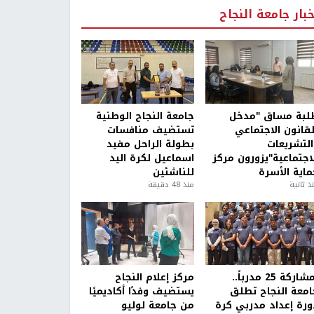
خبار جامعة النجاح
لبة مساق "مدخل
جامعة النجاح الوطنية
لقانون الاجتماعي
تستضيف منافسات
التشريعات
بطولة الراحل مفيد
لاجتماعية"يزورون مركز
اسماعيل لكرة اليد
ماية الأسرة
للناشئين
ذ ثانية
منذ 48 دقيقة
بمشاركة 25 مدرباً..
مركز إعلام النجاح
امعة النجاح تطلق
يستضيف وفدًا أكاديميًا
ورة إعداد مدربي كرة
من جامعة لوليو