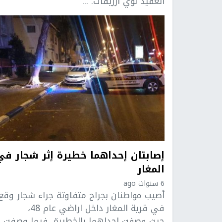
العقيد لؤي ارزيقات: ...
إصابتان إحداهما خطيرة إثر شجار في
المغار
6 سنوات ago
أصيب مواطنان بجراح متفاوتة جراء شجار وقع
في قرية المغار داخل اراضي عام 48،
حيث وصفت إحداهما بالخطيرة، فيما وصفت