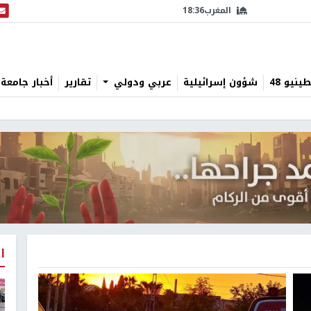
المغرب
18:36
البث
نيو 48
شؤون إسرائيلية
عربي ودولي
تقارير
أخبار جامعة 
ا