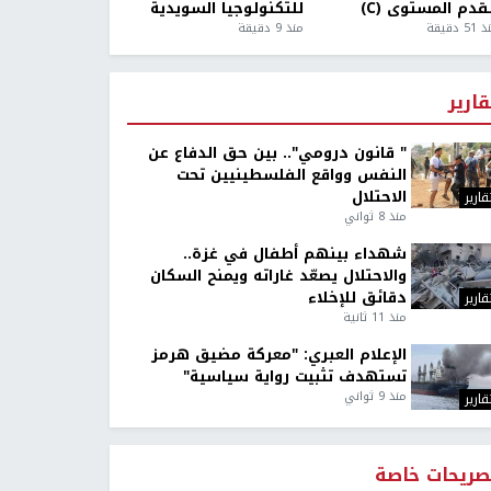
قدم المستوى (C)
للتكنولوجيا السويدية
5 دقيقة
منذ 9 دقيقة
قارير
" قانون درومي".. بين حق الدفاع عن
النفس وواقع الفلسطينيين تحت
الاحتلال
قارير
منذ 8 ثواني
شهداء بينهم أطفال في غزة..
والاحتلال يصعّد غاراته ويمنح السكان
دقائق للإخلاء
قارير
منذ 11 ثانية
الإعلام العبري: "معركة مضيق هرمز
تستهدف تثبيت رواية سياسية"
منذ 9 ثواني
قارير
صريحات خاصة