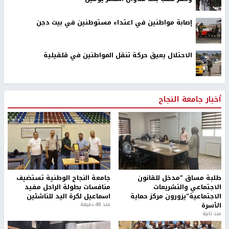
إصابة مواطنين في اعتداء مستوطنين في بيت دجن
الاحتلال يعيق حركة تنقل المواطنين في قلقيلية
أخبار جامعة النجاح
طلبة مساق "مدخل للقانون
جامعة النجاح الوطنية تستضيف
الاجتماعي والتشريعات
منافسات بطولة الراحل مفيد
الاجتماعية"يزورون مركز حماية
اسماعيل لكرة اليد للناشئين
الأسرة
منذ 48 دقيقة
منذ ثانية