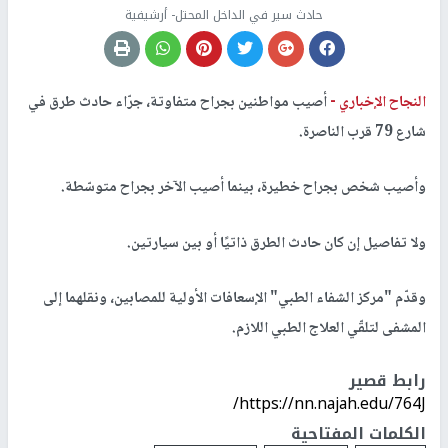
حادث سير في الداخل المحتل- أرشيفية
النجاح الإخباري -
أصيب مواطنين بجراح متفاوتة، جرّاء حادث طرق في
شارع 79 قرب الناصرة.
وأصيب شخص بجراح خطيرة، بينما أصيب الآخر بجراح متوسّطة.
ولا تفاصيل إن كان حادث الطرق ذاتيًا أو بين سيارتين.
وقدّم "مركز الشفاء الطبي" الإسعافات الأولية للمصابين، ونقلهما إلى
المشفى لتلقّي العلاج الطبي اللازم.
رابط قصير
https://nn.najah.edu/764J/
الكلمات المفتاحية