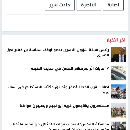
اصابة
الناصرة
حادث سير
اخر الأخبار
رئيس هيئة شؤون الاسرى يدعو لوقف سياسة بن غفير بحق
الاسرى
٣ اصابات اثر تعرضهم للطعن في مدينة الطيبة
اصابات قرب الخط الأصفر وتحليق مكثف للاستطلاع في سماء
غزة
مستعمرون يهاجمون قرية ابو نجيم ويصيبون مواطنا
محافظة القدس: انسحاب قوات الاحتلال من مخيم قلنديا
وكفر عقب بعد عدوان استمر يومين