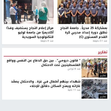
بمشاركة 25 مدرباً.. جامعة النجاح
مركز إعلام النجاح يستضيف وفدًا
تطلق دورة إعداد مدربي كرة
أكاديميًا من جامعة لوليو
القدم المستوى (C)
للتكنولوجيا السويدية
منذ 51 دقيقة
منذ 9 دقيقة
تقارير
" قانون درومي".. بين حق الدفاع عن النفس وواقع
الفلسطينيين تحت الاحتلال
منذ 8 ثواني
تقارير
شهداء بينهم أطفال في غزة.. والاحتلال يصعّد
غاراته ويمنح السكان دقائق للإخلاء
منذ 11 ثانية
تقارير
الإعلام العبري: "معركة مضيق هرمز تستهدف تثبيت
رواية سياسية"
منذ 9 ثواني