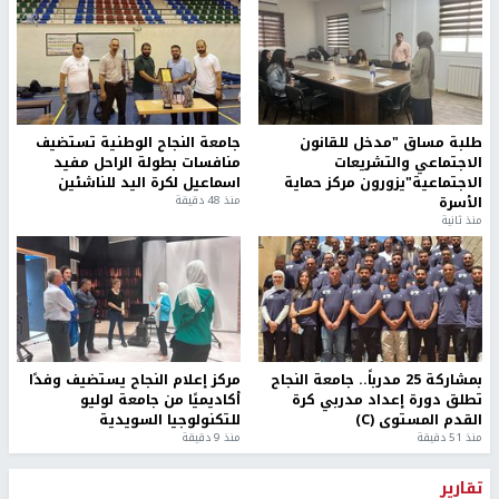
طلبة مساق "مدخل للقانون
جامعة النجاح الوطنية تستضيف
الاجتماعي والتشريعات
منافسات بطولة الراحل مفيد
الاجتماعية"يزورون مركز حماية
اسماعيل لكرة اليد للناشئين
الأسرة
منذ 48 دقيقة
منذ ثانية
بمشاركة 25 مدرباً.. جامعة النجاح
مركز إعلام النجاح يستضيف وفدًا
تطلق دورة إعداد مدربي كرة
أكاديميًا من جامعة لوليو
القدم المستوى (C)
للتكنولوجيا السويدية
منذ 51 دقيقة
منذ 9 دقيقة
تقارير