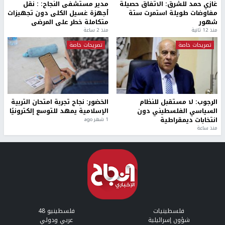
غازي حمد للشرق: الاتفاق حصيلة
مدير مستشفى النجاح: : نقل
مفاوضات طويلة استمرت ستة
أجهزة غسيل الكلى دون تجهيزات
شهور
متكاملة خطر على المرضى
منذ 12 ثانية
منذ 2 ساعة
تصريحات خاصة
تصريحات خاصة
الرجوب: لا مستقبل للنظام
الخضور: نجاح تجربة امتحان التربية
السياسي الفلسطيني دون
الإسلامية يمهد للتوسع إلكترونيًا
انتخابات ديمقراطية
1 شهر ago
منذ ساعة
فلسطينيات
فلسطينيو 48
شؤون إسرائيلية
عربي ودولي