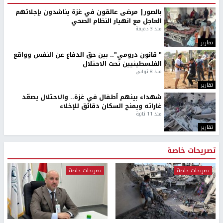
بالصور| مرضى عالقون في غزة يناشدون بإجلائهم
العاجل مع انهيار النظام الصحي
منذ 3 دقيقة
تقارير
" قانون درومي".. بين حق الدفاع عن النفس وواقع
الفلسطينيين تحت الاحتلال
منذ 8 ثواني
تقارير
شهداء بينهم أطفال في غزة.. والاحتلال يصعّد
غاراته ويمنح السكان دقائق للإخلاء
منذ 11 ثانية
تقارير
تصريحات خاصة
تصريحات خاصة
تصريحات خاصة