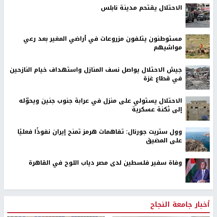
الاحتلال يقتحم مدينة نابلس
مستوطنون يتلفون مزروعات في أراضي المغير بعد رعي
مواشيهم
جيش الاحتلال يواصل نسف المنازل واستهداف خيام النازحين
في قطاع غزة
الاحتلال يستولي على منزل في عرابة جنوب جنين ويحوّله
إلى ثكنة عسكرية
وول ستريت جورنال: تفاهمات هرمز تمنح إيران نفوذًا فعليًا
على المضيق
وفاة سفير فلسطين لدى مصر دياب اللوح في القاهرة
أخبار جامعة النجاح