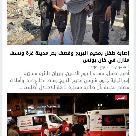
إصابة طفل بمخيم البريج وقصف بحر مدينة غزة ونسف
منازل في خان يونس
2 شهرين، 1 اسبوع. ago
أصيب طفل، مساء اليوم الاثنين، بنيران طائرة مسيّرة
إسرائيلية جنوب شرقي مخيم البريج وسط قطاع غزة. وأفادت
مصادر محلية بأن طائرة مسيّرة تابعة للاحتلال أطلقت ...
القدس