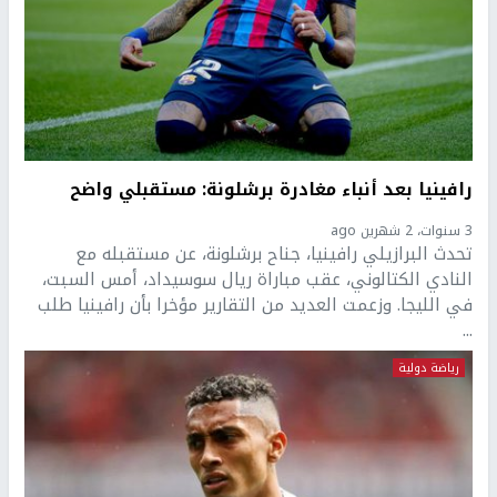
رافينيا بعد أنباء مغادرة برشلونة: مستقبلي واضح
3 سنوات، 2 شهرين ago
تحدث البرازيلي رافينيا، جناح برشلونة، عن مستقبله مع
النادي الكتالوني، عقب مباراة ريال سوسيداد، أمس السبت،
في الليجا. وزعمت العديد من التقارير مؤخرا بأن رافينيا طلب
...
رياضة دولية