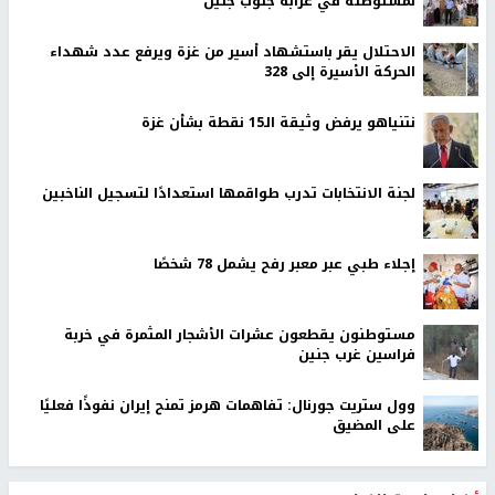
لمستوطنة في عرابة جنوب جنين
الاحتلال يقر باستشهاد أسير من غزة ويرفع عدد شهداء
الحركة الأسيرة إلى 328
نتنياهو يرفض وثيقة الـ15 نقطة بشأن غزة
لجنة الانتخابات تدرب طواقمها استعدادًا لتسجيل الناخبين
إجلاء طبي عبر معبر رفح يشمل 78 شخصًا
مستوطنون يقطعون عشرات الأشجار المثمرة في خربة
فراسين غرب جنين
وول ستريت جورنال: تفاهمات هرمز تمنح إيران نفوذًا فعليًا
على المضيق