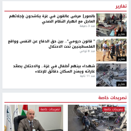
تقارير
بالصور| مرضى عالقون في غزة يناشدون بإجلائهم
العاجل مع انهيار النظام الصحي
منذ 3 دقيقة
تقارير
" قانون درومي".. بين حق الدفاع عن النفس وواقع
الفلسطينيين تحت الاحتلال
منذ 8 ثواني
تقارير
شهداء بينهم أطفال في غزة.. والاحتلال يصعّد
غاراته ويمنح السكان دقائق للإخلاء
منذ 11 ثانية
تقارير
تصريحات خاصة
تصريحات خاصة
تصريحات خاصة