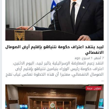
لبيد ينتقد اعتراف حكومة نتنياهو بإقليم أرض الصومال
الانفصالي
7 أشهر، 1 اسبوع. ago
انتقد زعيم المعارضة الإسرائيلية يائير لبيد، اليوم الاثنين،
اعتراف حكومة رئيس الوزراء بنيامين نتنياهو بإقليم أرض
الصومال الانفصالي، معتبرا أن هذه الخطوة تعكس غياب نهج
...
شؤون عربية