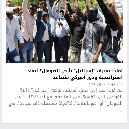
لماذا تعترف "إسرائيل" بأرض الصومال؟ أبعاد
استراتيجية ودور أميركي متصاعد
7 أشهر، 1 اسبوع. ago
من غرب آسيا إلى شرق أفريقيا، توسّع "إسرائيل" دائرة
الفوضى التي تقودها في المنطقة، مع اعترافها بــ"أرض
الصومال" أو "صوماليلاند"، كـ"دولة مستقلة ذات سيادة"، في
...