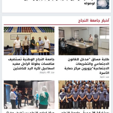
لوصوله
أخبار جامعة النجاح
طلبة مساق "مدخل للقانون
جامعة النجاح الوطنية تستضيف
الاجتماعي والتشريعات
منافسات بطولة الراحل مفيد
الاجتماعية"يزورون مركز حماية
اسماعيل لكرة اليد للناشئين
الأسرة
منذ 48 دقيقة
منذ ثانية
بمشاركة 25 مدرباً.. جامعة النجاح
مركز إعلام النجاح يستضيف وفدًا