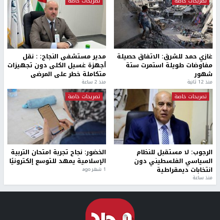
تصريحات خاصة
تصريحات خاصة
غازي حمد للشرق: الاتفاق حصيلة
مدير مستشفى النجاح: : نقل
مفاوضات طويلة استمرت ستة
أجهزة غسيل الكلى دون تجهيزات
شهور
متكاملة خطر على المرضى
منذ 12 ثانية
منذ 2 ساعة
تصريحات خاصة
تصريحات خاصة
الرجوب: لا مستقبل للنظام
الخضور: نجاح تجربة امتحان التربية
السياسي الفلسطيني دون
الإسلامية يمهد للتوسع إلكترونيًا
انتخابات ديمقراطية
1 شهر ago
منذ ساعة