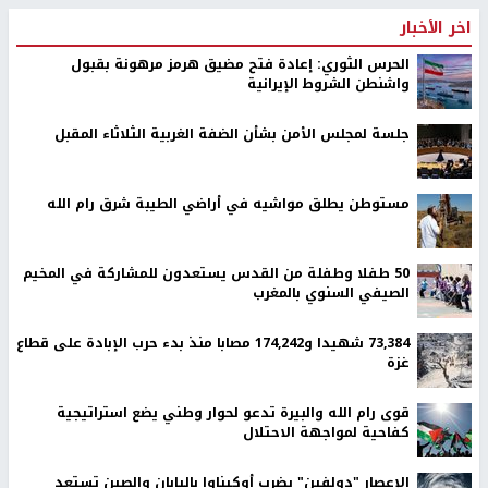
اخر الأخبار
الحرس الثوري: إعادة فتح مضيق هرمز مرهونة بقبول
واشنطن الشروط الإيرانية
جلسة لمجلس الأمن بشأن الضفة الغربية الثلاثاء المقبل
مستوطن يطلق مواشيه في أراضي الطيبة شرق رام الله
50 طفلا وطفلة من القدس يستعدون للمشاركة في المخيم
الصيفي السنوي بالمغرب
73,384 شهيدا و174,242 مصابا منذ بدء حرب الإبادة على قطاع
غزة
قوى رام الله والبيرة تدعو لحوار وطني يضع استراتيجية
كفاحية لمواجهة الاحتلال
الإعصار "دولفين" يضرب أوكيناوا باليابان والصين تستعد