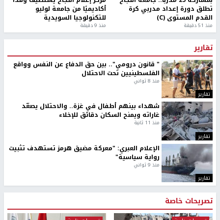
تطلق دورة إعداد مدربي كرة
أكاديميًا من جامعة لوليو
القدم المستوى (C)
للتكنولوجيا السويدية
منذ 51 دقيقة
منذ 9 دقيقة
تقارير
" قانون درومي".. بين حق الدفاع عن النفس وواقع
الفلسطينيين تحت الاحتلال
منذ 8 ثواني
تقارير
شهداء بينهم أطفال في غزة.. والاحتلال يصعّد
غاراته ويمنح السكان دقائق للإخلاء
منذ 11 ثانية
تقارير
الإعلام العبري: "معركة مضيق هرمز تستهدف تثبيت
رواية سياسية"
منذ 9 ثواني
تقارير
تصريحات خاصة