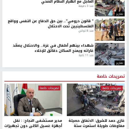
العاجل مع انهيار النظام الصحي
منذ 3 دقيقة
تقارير
" قانون درومي".. بين حق الدفاع عن النفس وواقع
الفلسطينيين تحت الاحتلال
منذ 8 ثواني
تقارير
شهداء بينهم أطفال في غزة.. والاحتلال يصعّد
غاراته ويمنح السكان دقائق للإخلاء
منذ 11 ثانية
تقارير
تصريحات خاصة
تصريحات خاصة
تصريحات خاصة
غازي حمد للشرق: الاتفاق حصيلة
مدير مستشفى النجاح: : نقل
مفاوضات طويلة استمرت ستة
أجهزة غسيل الكلى دون تجهيزات