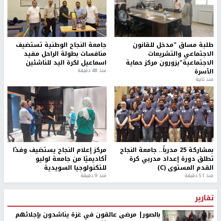
طلبة مساق "مدخل للقانون
جامعة النجاح الوطنية تستضيف
الاجتماعي والتشريعات
منافسات بطولة الراحل مفيد
الاجتماعية"يزورون مركز حماية
اسماعيل لكرة اليد للناشئين
الأسرة
منذ 48 دقيقة
منذ ثانية
بمشاركة 25 مدرباً.. جامعة النجاح
مركز إعلام النجاح يستضيف وفدًا
تطلق دورة إعداد مدربي كرة
أكاديميًا من جامعة لوليو
القدم المستوى (C)
للتكنولوجيا السويدية
منذ 51 دقيقة
منذ 9 دقيقة
تقارير
بالصور| مرضى عالقون في غزة يناشدون بإجلائهم