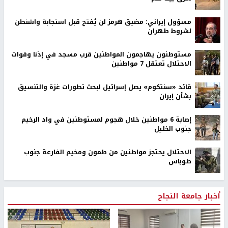
مسؤول إيراني: مضيق هرمز لن يُفتح قبل استجابة واشنطن
لشروط طهران
مستوطنون يهاجمون المواطنين قرب مسجد في إذنا وقوات
الاحتلال تعتقل 7 مواطنين
قائد «سنتكوم» يصل إسرائيل لبحث تطورات غزة والتنسيق
بشأن إيران
إصابة 6 مواطنين خلال هجوم لمستوطنين في واد الرخيم
جنوب الخليل
الاحتلال يحتجز مواطنين من طمون ومخيم الفارعة جنوب
طوباس
أخبار جامعة النجاح