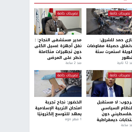
تصريحات خاصة
تصريحات خاصة
ازي حمد للشرق:
مدير مستشفى النجاح: :
لاتفاق حصيلة مفاوضات
نقل أجهزة غسيل الكلى
ويلة استمرت ستة
دون تجهيزات متكاملة
هور
خطر على المرضى
1 ثانية
منذ 2 ساعة
تصريحات خاصة
تصريحات خاصة
لرجوب: لا مستقبل
الخضور: نجاح تجربة
لنظام السياسي
امتحان التربية الإسلامية
لفلسطيني دون
يمهد للتوسع إلكترونيًا
نتخابات ديمقراطية
1 شهر ago
ذ ساعة