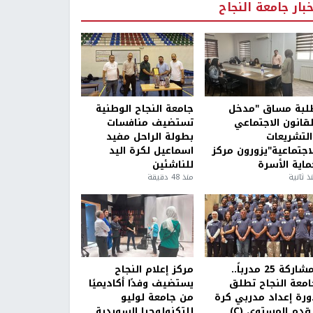
خبار جامعة النجاح
لبة مساق "مدخل
جامعة النجاح الوطنية
لقانون الاجتماعي
تستضيف منافسات
التشريعات
بطولة الراحل مفيد
لاجتماعية"يزورون مركز
اسماعيل لكرة اليد
ماية الأسرة
للناشئين
ذ ثانية
منذ 48 دقيقة
بمشاركة 25 مدرباً..
مركز إعلام النجاح
امعة النجاح تطلق
يستضيف وفدًا أكاديميًا
ورة إعداد مدربي كرة
من جامعة لوليو
قدم المستوى (C)
للتكنولوجيا السويدية