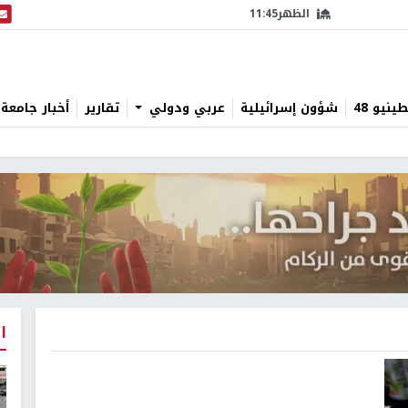
الظهر
11:45
البث
نيو 48
شؤون إسرائيلية
عربي ودولي
تقارير
أخبار جامعة 
ا