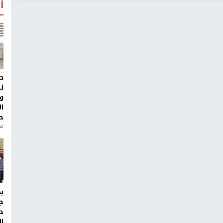
أ
ط
ل
و
ا
ح
من
ج
د
ال