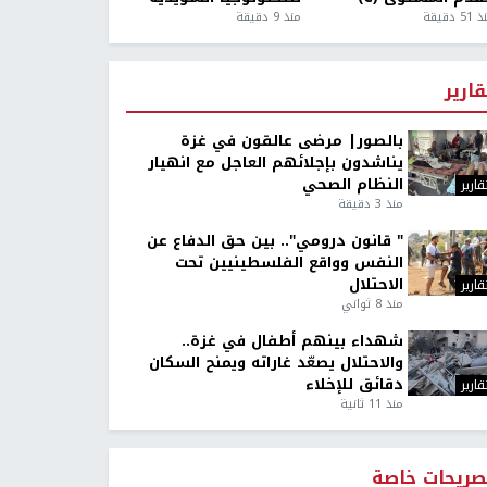
5 دقيقة
منذ 9 دقيقة
قارير
بالصور| مرضى عالقون في غزة
يناشدون بإجلائهم العاجل مع انهيار
النظام الصحي
قارير
منذ 3 دقيقة
" قانون درومي".. بين حق الدفاع عن
النفس وواقع الفلسطينيين تحت
الاحتلال
قارير
منذ 8 ثواني
شهداء بينهم أطفال في غزة..
والاحتلال يصعّد غاراته ويمنح السكان
دقائق للإخلاء
قارير
منذ 11 ثانية
صريحات خاصة