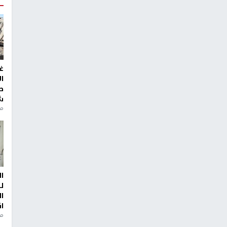
غ
ا
ط
ش
منذ 2
ا
ل
ا
ا
من