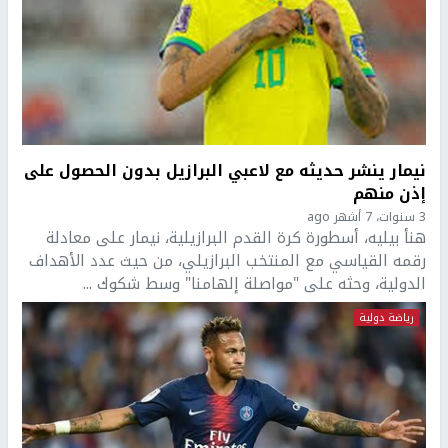
نيمار ينشر حديثه مع لاعبي البرازيل بدون الحصول على
إذن منهم
3 سنوات، 7 أشهر ago
هنأ بيليه، أسطورة كرة القدم البرازيلية، نيمار على معادلة
رقمه القياسي مع المنتخب البرازيلي، من حيث عدد الأهداف
الدولية، وحثه على "مواصلة إلهامنا" وسط شكوك ...
رياضة دولية