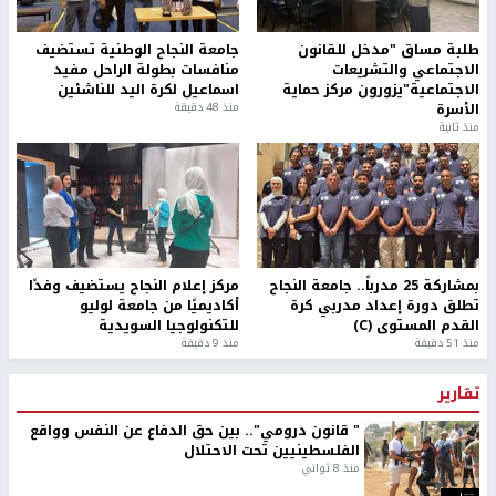
طلبة مساق "مدخل للقانون
جامعة النجاح الوطنية تستضيف
الاجتماعي والتشريعات
منافسات بطولة الراحل مفيد
الاجتماعية"يزورون مركز حماية
اسماعيل لكرة اليد للناشئين
الأسرة
منذ 48 دقيقة
منذ ثانية
بمشاركة 25 مدرباً.. جامعة النجاح
مركز إعلام النجاح يستضيف وفدًا
تطلق دورة إعداد مدربي كرة
أكاديميًا من جامعة لوليو
القدم المستوى (C)
للتكنولوجيا السويدية
منذ 51 دقيقة
منذ 9 دقيقة
تقارير
" قانون درومي".. بين حق الدفاع عن النفس وواقع
الفلسطينيين تحت الاحتلال
منذ 8 ثواني