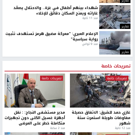
تقارير
شهداء بينهم أطفال في غزة.. والاحتلال يصعّد
غاراته ويمنح السكان دقائق للإخلاء
منذ 11 ثانية
تقارير
الإعلام العبري: "معركة مضيق هرمز تستهدف تثبيت
رواية سياسية"
منذ 9 ثواني
تقارير
تصريحات خاصة
تصريحات خاصة
تصريحات خاصة
غازي حمد للشرق: الاتفاق حصيلة
مدير مستشفى النجاح: : نقل
مفاوضات طويلة استمرت ستة
أجهزة غسيل الكلى دون تجهيزات
شهور
متكاملة خطر على المرضى
منذ 12 ثانية
منذ 2 ساعة