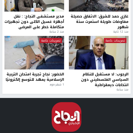
غازي حمد للشرق: الاتفاق حصيلة
مدير مستشفى النجاح: : نقل
مفاوضات طويلة استمرت ستة
أجهزة غسيل الكلى دون تجهيزات
شهور
متكاملة خطر على المرضى
منذ 12 ثانية
منذ 2 ساعة
تصريحات خاصة
تصريحات خاصة
الرجوب: لا مستقبل للنظام
الخضور: نجاح تجربة امتحان التربية
السياسي الفلسطيني دون
الإسلامية يمهد للتوسع إلكترونيًا
انتخابات ديمقراطية
1 شهر ago
منذ ساعة