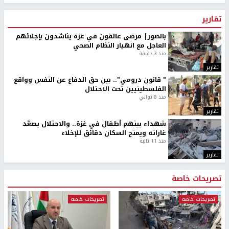
تقارير
بالصور| مرضى عالقون في غزة يناشدون بإجلائهم
العاجل مع انهيار النظام الصحي
منذ 3 دقيقة
تقارير
" قانون درومي".. بين حق الدفاع عن النفس وواقع
الفلسطينيين تحت الاحتلال
منذ 8 ثواني
تقارير
شهداء بينهم أطفال في غزة.. والاحتلال يصعّد
غاراته ويمنح السكان دقائق للإخلاء
منذ 11 ثانية
تقارير
تصريحات خاصة
تصريحات خاصة
تصريحات خاصة