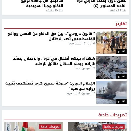
تطلق دورة إعداد مدربي كرة
أكاديميًا من جامعة لوليو
القدم المستوى (C)
للتكنولوجيا السويدية
منذ 51 دقيقة
منذ 10 دقيقة
تقارير
" قانون درومي".. بين حق الدفاع عن النفس وواقع
الفلسطينيين تحت الاحتلال
6 أيام، 17 ساعة ago
تقارير
شهداء بينهم أطفال في غزة.. والاحتلال يصعّد
غاراته ويمنح السكان دقائق للإخلاء
2 أسبوعين ago
تقارير
الإعلام العبري: "معركة مضيق هرمز تستهدف تثبيت
رواية سياسية"
2 أسبوعين، 4 أيام ago
تقارير
تصريحات خاصة
تصريحات خاصة
تصريحات خاصة