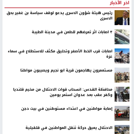
اخر الأخبار
رئيس هيئة شؤون الاسرى يدعو لوقف سياسة بن غفير بحق
الاسرى
٣ اصابات اثر تعرضهم للطعن في مدينة الطيبة
اصابات قرب الخط الأصفر وتحليق مكثف للاستطلاع في سماء
غزة
مستعمرون يهاجمون قرية ابو نجيم ويصيبون مواطنا
محافظة القدس: انسحاب قوات الاحتلال من مخيم قلنديا
وكفر عقب بعد عدوان استمر يومين
إصابة مواطنين في اعتداء مستوطنين في بيت دجن
الاحتلال يعيق حركة تنقل المواطنين في قلقيلية