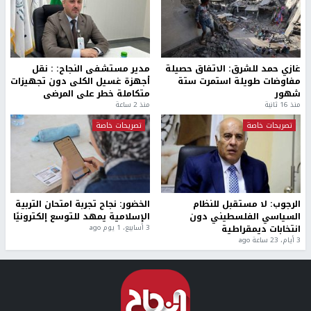
غازي حمد للشرق: الاتفاق حصيلة
مدير مستشفى النجاح: : نقل
مفاوضات طويلة استمرت ستة
أجهزة غسيل الكلى دون تجهيزات
شهور
متكاملة خطر على المرضى
منذ 16 ثانية
منذ 2 ساعة
تصريحات خاصة
تصريحات خاصة
الرجوب: لا مستقبل للنظام
الخضور: نجاح تجربة امتحان التربية
السياسي الفلسطيني دون
الإسلامية يمهد للتوسع إلكترونيًا
انتخابات ديمقراطية
3 أسابيع، 1 يوم ago
3 أيام، 23 ساعة ago