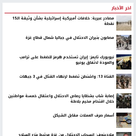
اخر الأخبار
مصادر عبرية: خلافات أميركية إسرائيلية بشأن وثيقة الـ15
نقطة
مصابون بنيران الاحتلال في جباليا شمال قطاع غزة
نيويورك تايمز: إيران تستخدم هرمز للضغط على ترامب
والعودة لاتفاق يونيو
القناة 13: واشنطن تضغط لإنهاء القتال في 3 جبهات
إصابة شاب بشظايا رصاص الاحتلال واعتقال خمسة مواطنين
خلال اقتحام مخيم بلاطة
أسعار صرف العملات مقابل الشيكل
ملادينوف: انسحاب الاحتلال من غزة مرتبط بنزع السلاح