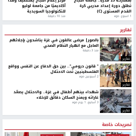
بمشاركة 25 مدرباً.. جامعة النجاح
مركز إعلام النجاح يستضيف وفدًا
تطلق دورة إعداد مدربي كرة
أكاديميًا من جامعة لوليو
القدم المستوى (C)
للتكنولوجيا السويدية
1 اسبوع. ago
منذ 10 دقيقة
تقارير
بالصور| مرضى عالقون في غزة يناشدون بإجلائهم
العاجل مع انهيار النظام الصحي
منذ 3 دقيقة
تقارير
" قانون درومي".. بين حق الدفاع عن النفس وواقع
الفلسطينيين تحت الاحتلال
2 أسبوعين ago
تقارير
شهداء بينهم أطفال في غزة.. والاحتلال يصعّد
غاراته ويمنح السكان دقائق للإخلاء
3 أسابيع، 1 يوم ago
تقارير
تصريحات خاصة