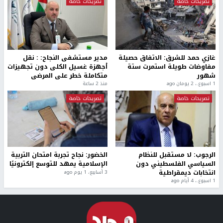
تصريحات خاصة
تصريحات خاصة
غازي حمد للشرق: الاتفاق حصيلة
مدير مستشفى النجاح: : نقل
مفاوضات طويلة استمرت ستة
أجهزة غسيل الكلى دون تجهيزات
شهور
متكاملة خطر على المرضى
1 اسبوع.، 2 يومان ago
منذ 2 ساعة
تصريحات خاصة
تصريحات خاصة
الرجوب: لا مستقبل للنظام
الخضور: نجاح تجربة امتحان التربية
السياسي الفلسطيني دون
الإسلامية يمهد للتوسع إلكترونيًا
انتخابات ديمقراطية
3 أسابيع، 1 يوم ago
1 اسبوع.، 4 أيام ago