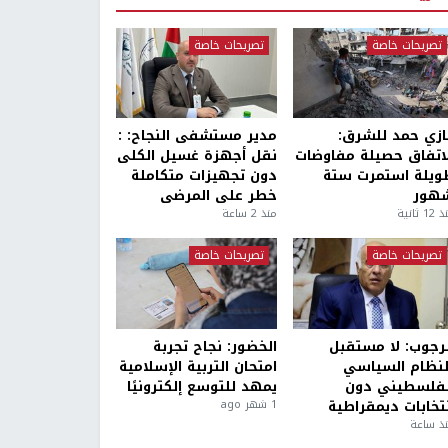
تصريحات خاصة
تصريحات خاصة
ازي حمد للشرق:
مدير مستشفى النجاح: :
لاتفاق حصيلة مفاوضات
نقل أجهزة غسيل الكلى
ويلة استمرت ستة
دون تجهيزات متكاملة
هور
خطر على المرضى
1 ثانية
منذ 2 ساعة
تصريحات خاصة
تصريحات خاصة
لرجوب: لا مستقبل
الخضور: نجاح تجربة
لنظام السياسي
امتحان التربية الإسلامية
لفلسطيني دون
يمهد للتوسع إلكترونيًا
نتخابات ديمقراطية
1 شهر ago
ذ ساعة