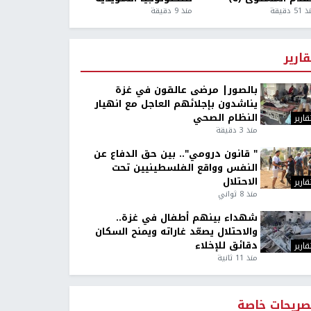
5 دقيقة
منذ 9 دقيقة
قارير
بالصور| مرضى عالقون في غزة
يناشدون بإجلائهم العاجل مع انهيار
النظام الصحي
قارير
منذ 3 دقيقة
" قانون درومي".. بين حق الدفاع عن
النفس وواقع الفلسطينيين تحت
الاحتلال
قارير
منذ 8 ثواني
شهداء بينهم أطفال في غزة..
والاحتلال يصعّد غاراته ويمنح السكان
دقائق للإخلاء
قارير
منذ 11 ثانية
صريحات خاصة