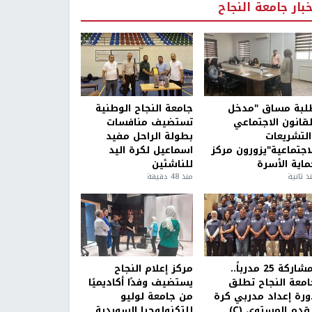
خبار جامعة النجاح
لبة مساق "مدخل
جامعة النجاح الوطنية
لقانون الاجتماعي
تستضيف منافسات
التشريعات
بطولة الراحل مفيد
لاجتماعية"يزورون مركز
اسماعيل لكرة اليد
ماية الأسرة
للناشئين
ذ ثانية
منذ 48 دقيقة
بمشاركة 25 مدرباً..
مركز إعلام النجاح
امعة النجاح تطلق
يستضيف وفدًا أكاديميًا
ورة إعداد مدربي كرة
من جامعة لوليو
قدم المستوى (C)
للتكنولوجيا السويدية