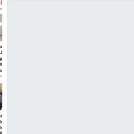
أ
ط
ل
و
ا
ح
من
ج
د
ال