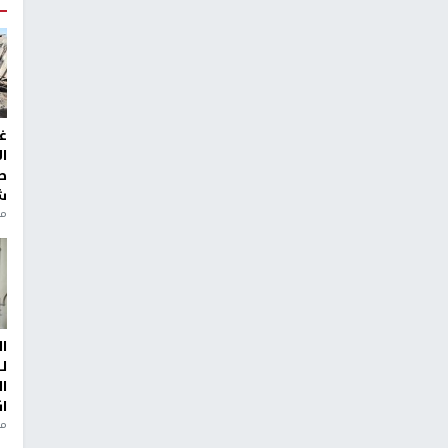
غ
ا
ط
ش
منذ 2
ا
ل
ا
ا
من