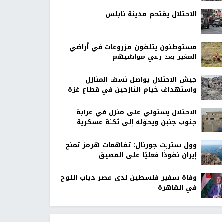
الاحتلال يقتحم مدينة نابلس
مستوطنون يتلفون مزروعات في أراضي
المغير بعد رعي مواشيهم
جيش الاحتلال يواصل نسف المنازل
واستهداف خيام النازحين في قطاع غزة
الاحتلال يستولي على منزل في عرابة
جنوب جنين ويحوّله إلى ثكنة عسكرية
وول ستريت جورنال: تفاهمات هرمز تمنح
إيران نفوذًا فعليًا على المضيق
وفاة سفير فلسطين لدى مصر دياب اللوح
في القاهرة