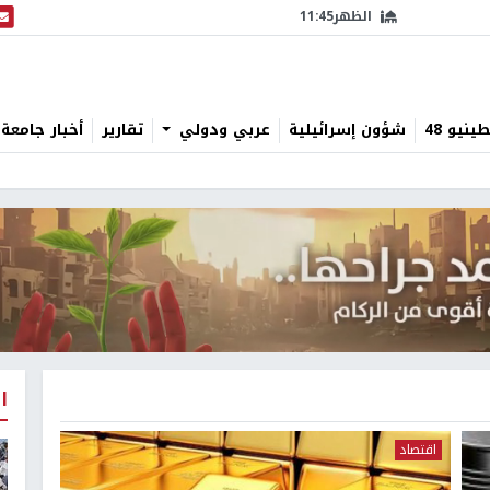
الظهر
11:45
البث
نيو 48
شؤون إسرائيلية
عربي ودولي
تقارير
أخبار جامعة 
ا
اقتصاد