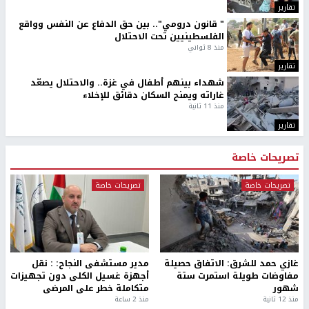
تقارير
" قانون درومي".. بين حق الدفاع عن النفس وواقع
الفلسطينيين تحت الاحتلال
منذ 8 ثواني
تقارير
شهداء بينهم أطفال في غزة.. والاحتلال يصعّد
غاراته ويمنح السكان دقائق للإخلاء
منذ 11 ثانية
تقارير
تصريحات خاصة
تصريحات خاصة
تصريحات خاصة
غازي حمد للشرق: الاتفاق حصيلة
مدير مستشفى النجاح: : نقل
مفاوضات طويلة استمرت ستة
أجهزة غسيل الكلى دون تجهيزات
شهور
متكاملة خطر على المرضى
منذ 12 ثانية
منذ 2 ساعة