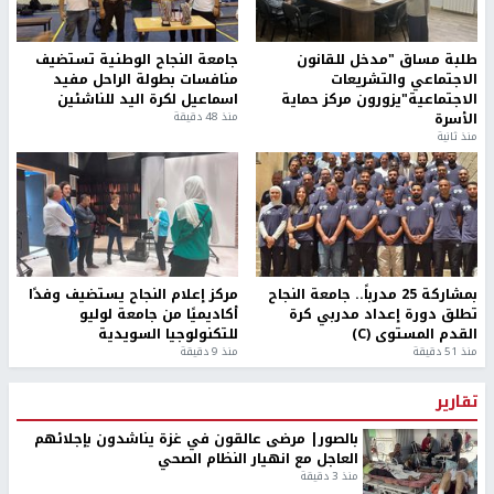
طلبة مساق "مدخل للقانون
جامعة النجاح الوطنية تستضيف
الاجتماعي والتشريعات
منافسات بطولة الراحل مفيد
الاجتماعية"يزورون مركز حماية
اسماعيل لكرة اليد للناشئين
الأسرة
منذ 48 دقيقة
منذ ثانية
بمشاركة 25 مدرباً.. جامعة النجاح
مركز إعلام النجاح يستضيف وفدًا
تطلق دورة إعداد مدربي كرة
أكاديميًا من جامعة لوليو
القدم المستوى (C)
للتكنولوجيا السويدية
منذ 51 دقيقة
منذ 9 دقيقة
تقارير
بالصور| مرضى عالقون في غزة يناشدون بإجلائهم
العاجل مع انهيار النظام الصحي
منذ 3 دقيقة