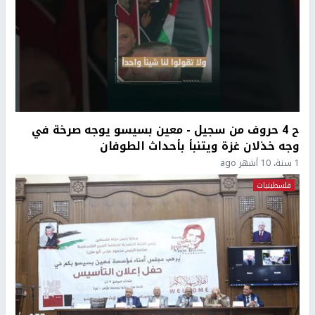
ح 4 حروف من سجيل - معين بسيسو يوجه صرخة في
وجه خذلان غزة ويتنبأ بأحداث الطوفان
1 سنة، 10 أشهر ago
فلسطينيات