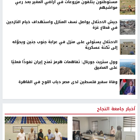
مستوطنون يتلفون مزروعات في أراضي المغير بعد رعي
مواشيهم
جيش الاحتلال يواصل نسف المنازل واستهداف خيام النازحين
في قطاع غزة
الاحتلال يستولي على منزل في عرابة جنوب جنين ويحوّله
إلى ثكنة عسكرية
وول ستريت جورنال: تفاهمات هرمز تمنح إيران نفوذًا فعليًا
على المضيق
وفاة سفير فلسطين لدى مصر دياب اللوح في القاهرة
أخبار جامعة النجاح