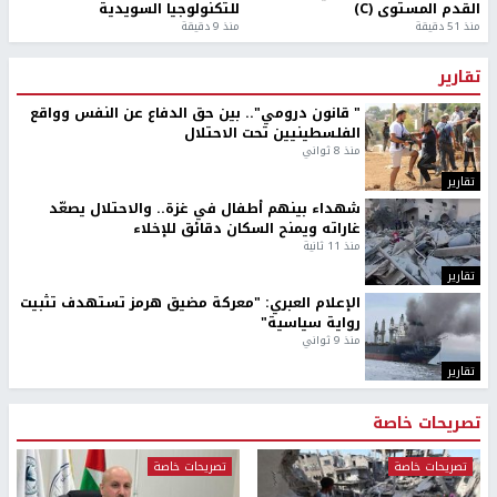
القدم المستوى (C)
للتكنولوجيا السويدية
منذ 51 دقيقة
منذ 9 دقيقة
تقارير
" قانون درومي".. بين حق الدفاع عن النفس وواقع
الفلسطينيين تحت الاحتلال
منذ 8 ثواني
تقارير
شهداء بينهم أطفال في غزة.. والاحتلال يصعّد
غاراته ويمنح السكان دقائق للإخلاء
منذ 11 ثانية
تقارير
الإعلام العبري: "معركة مضيق هرمز تستهدف تثبيت
رواية سياسية"
منذ 9 ثواني
تقارير
تصريحات خاصة
تصريحات خاصة
تصريحات خاصة