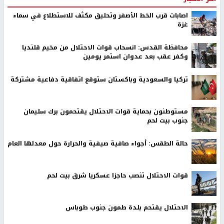
اصابات قرب الخط الأصفر وتحليق مكثف للاستطلاع في سماء
غزة
محافظة القدس: انسحاب قوات الاحتلال من مخيم قلنديا
وكفر عقب بعد عدوان استمر يومين
تركيا والسعودية وباكستان ستوقع اتفاقية دفاعية مشتركة
مستوطنون بحماية قوات الاحتلال يقتحمون برك سليمان
جنوب بيت لحم
حالة الطقس: أجواء صافية صيفية والحرارة حول معدلها العام
قوات الاحتلال تنصب حاجزا عسكريا شرق بيت لحم
الاحتلال يقتحم بلدة طمون جنوب طوباس