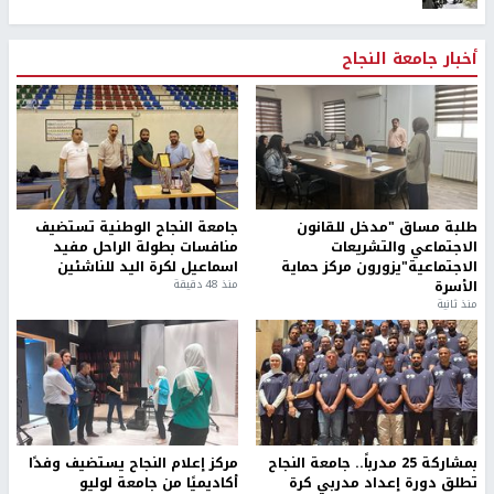
أخبار جامعة النجاح
طلبة مساق "مدخل للقانون
جامعة النجاح الوطنية تستضيف
الاجتماعي والتشريعات
منافسات بطولة الراحل مفيد
الاجتماعية"يزورون مركز حماية
اسماعيل لكرة اليد للناشئين
الأسرة
منذ 48 دقيقة
منذ ثانية
بمشاركة 25 مدرباً.. جامعة النجاح
مركز إعلام النجاح يستضيف وفدًا
تطلق دورة إعداد مدربي كرة
أكاديميًا من جامعة لوليو