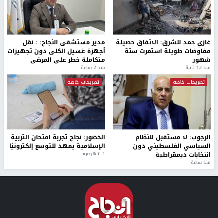
غازي حمد للشرق: الاتفاق حصيلة
مدير مستشفى النجاح: : نقل
مفاوضات طويلة استمرت ستة
أجهزة غسيل الكلى دون تجهيزات
شهور
متكاملة خطر على المرضى
منذ 12 ثانية
منذ 2 ساعة
تصريحات خاصة
تصريحات خاصة
الرجوب: لا مستقبل للنظام
الخضور: نجاح تجربة امتحان التربية
السياسي الفلسطيني دون
الإسلامية يمهد للتوسع إلكترونيًا
انتخابات ديمقراطية
1 شهر ago
منذ ساعة