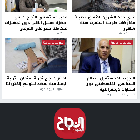
غازي حمد للشرق: الاتفاق حصيلة
مدير مستشفى النجاح: : نقل
مفاوضات طويلة استمرت ستة
أجهزة غسيل الكلى دون تجهيزات
شهور
متكاملة خطر على المرضى
منذ 16 ثانية
منذ 2 ساعة
تصريحات خاصة
تصريحات خاصة
الرجوب: لا مستقبل للنظام
الخضور: نجاح تجربة امتحان التربية
السياسي الفلسطيني دون
الإسلامية يمهد للتوسع إلكترونيًا
انتخابات ديمقراطية
3 أسابيع، 1 يوم ago
3 أيام، 23 ساعة ago