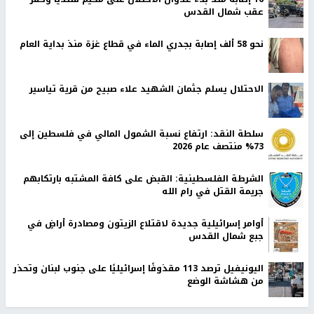
عقب شمال القدس
نحو 58 ألف إصابة بجدري الماء في قطاع غزة منذ بداية العام
الاحتلال يسلم جثمان الشهيد علاء صبيح من قرية تياسير
سلطة النقد: ارتفاع نسبة الشمول المالي في فلسطين إلى
73% منتصف عام 2026
الشرطة الفلسطينية: القبض على كافة المشتبه بارتكابهم
جريمة القتل في رام الله
أوامر إسرائيلية جديدة لاقتلاع الزيتون ومصادرة أراضٍ في
جبع شمال القدس
اليونيفيل ترصد 113 مقذوفًا إسرائيليًا على جنوب لبنان وتحذر
من هشاشة الوضع