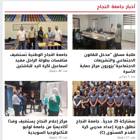
أخبار جامعة النجاح
طلبة مساق "مدخل للقانون
جامعة النجاح الوطنية تستضيف
الاجتماعي والتشريعات
منافسات بطولة الراحل مفيد
الاجتماعية"يزورون مركز حماية
اسماعيل لكرة اليد للناشئين
الأسرة
منذ 48 دقيقة
منذ 5 ثواني
بمشاركة 25 مدرباً.. جامعة النجاح
مركز إعلام النجاح يستضيف وفدًا
تطلق دورة إعداد مدربي كرة
أكاديميًا من جامعة لوليو
القدم المستوى (C)
للتكنولوجيا السويدية
منذ 51 دقيقة
منذ 10 دقيقة