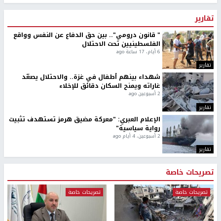
تقارير
" قانون درومي".. بين حق الدفاع عن النفس وواقع
الفلسطينيين تحت الاحتلال
6 أيام، 17 ساعة ago
تقارير
شهداء بينهم أطفال في غزة.. والاحتلال يصعّد
غاراته ويمنح السكان دقائق للإخلاء
2 أسبوعين ago
تقارير
الإعلام العبري: "معركة مضيق هرمز تستهدف تثبيت
رواية سياسية"
2 أسبوعين، 4 أيام ago
تقارير
تصريحات خاصة
تصريحات خاصة
تصريحات خاصة