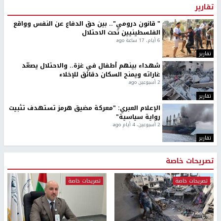
تقارير
" قانون درومي".. بين حق الدفاع عن النفس وواقع
الفلسطينيين تحت الاحتلال
6 أيام، 17 ساعة ago
تقارير
شهداء بينهم أطفال في غزة.. والاحتلال يصعّد
غاراته ويمنح السكان دقائق للإخلاء
2 أسبوعين ago
تقارير
الإعلام العبري: "معركة مضيق هرمز تستهدف تثبيت
رواية سياسية"
2 أسبوعين، 4 أيام ago
تقارير
تصريحات خاصة
تصريحات خاصة
تصريحات خاصة