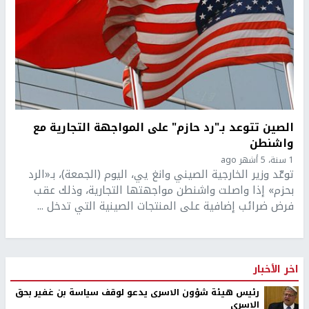
الصين تتوعد بـ"رد حازم" على المواجهة التجارية مع
واشنطن
1 سنة، 5 أشهر ago
توعّد وزير الخارجية الصيني وانغ يي، اليوم (الجمعة)، بـ«الرد
بحزم» إذا واصلت واشنطن مواجهتها التجارية، وذلك عقب
فرض ضرائب إضافية على المنتجات الصينية التي تدخل ...
اخر الأخبار
رئيس هيئة شؤون الاسرى يدعو لوقف سياسة بن غفير بحق
الاسرى