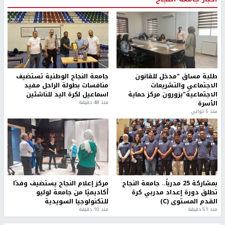
طلبة مساق "مدخل للقانون
جامعة النجاح الوطنية تستضيف
الاجتماعي والتشريعات
منافسات بطولة الراحل مفيد
الاجتماعية"يزورون مركز حماية
اسماعيل لكرة اليد للناشئين
الأسرة
منذ 48 دقيقة
منذ 5 ثواني
بمشاركة 25 مدرباً.. جامعة النجاح
مركز إعلام النجاح يستضيف وفدًا
تطلق دورة إعداد مدربي كرة
أكاديميًا من جامعة لوليو
القدم المستوى (C)
للتكنولوجيا السويدية
منذ 51 دقيقة
منذ 10 دقيقة