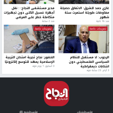
غازي حمد للشرق: الاتفاق حصيلة
مدير مستشفى النجاح: : نقل
مفاوضات طويلة استمرت ستة
أجهزة غسيل الكلى دون تجهيزات
شهور
متكاملة خطر على المرضى
منذ 16 ثانية
منذ 2 ساعة
تصريحات خاصة
تصريحات خاصة
الرجوب: لا مستقبل للنظام
الخضور: نجاح تجربة امتحان التربية
السياسي الفلسطيني دون
الإسلامية يمهد للتوسع إلكترونيًا
انتخابات ديمقراطية
3 أسابيع، 1 يوم ago
3 أيام، 23 ساعة ago
فلسطينيات
فلسطينيو 48