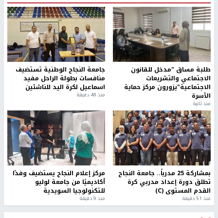
طلبة مساق "مدخل للقانون
جامعة النجاح الوطنية تستضيف
الاجتماعي والتشريعات
منافسات بطولة الراحل مفيد
الاجتماعية"يزورون مركز حماية
اسماعيل لكرة اليد للناشئين
الأسرة
منذ 48 دقيقة
منذ ثانية
بمشاركة 25 مدرباً.. جامعة النجاح
مركز إعلام النجاح يستضيف وفدًا
تطلق دورة إعداد مدربي كرة
أكاديميًا من جامعة لوليو
القدم المستوى (C)
للتكنولوجيا السويدية
منذ 51 دقيقة
منذ 9 دقيقة