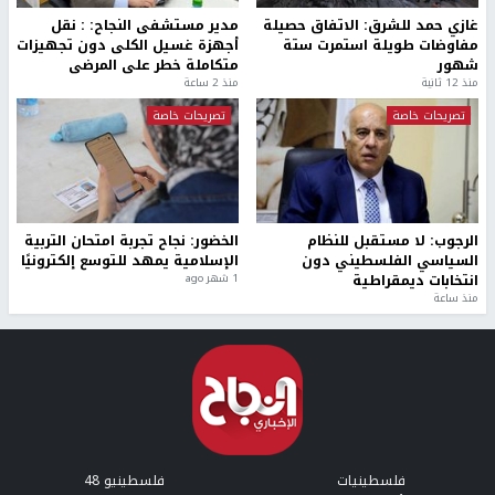
غازي حمد للشرق: الاتفاق حصيلة
مدير مستشفى النجاح: : نقل
مفاوضات طويلة استمرت ستة
أجهزة غسيل الكلى دون تجهيزات
شهور
متكاملة خطر على المرضى
منذ 12 ثانية
منذ 2 ساعة
تصريحات خاصة
تصريحات خاصة
الرجوب: لا مستقبل للنظام
الخضور: نجاح تجربة امتحان التربية
السياسي الفلسطيني دون
الإسلامية يمهد للتوسع إلكترونيًا
انتخابات ديمقراطية
1 شهر ago
منذ ساعة
فلسطينيات
فلسطينيو 48