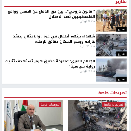
تقارير
" قانون درومي".. بين حق الدفاع عن النفس وواقع
الفلسطينيين تحت الاحتلال
منذ 8 ثواني
تقارير
شهداء بينهم أطفال في غزة.. والاحتلال يصعّد
غاراته ويمنح السكان دقائق للإخلاء
منذ 11 ثانية
تقارير
الإعلام العبري: "معركة مضيق هرمز تستهدف تثبيت
رواية سياسية"
منذ 9 ثواني
تقارير
تصريحات خاصة
تصريحات خاصة
تصريحات خاصة