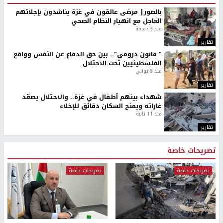
بالصور| مرضى عالقون في غزة يناشدون بإجلائهم
العاجل مع انهيار النظام الصحي
منذ 3 دقيقة
تقارير
" قانون درومي".. بين حق الدفاع عن النفس وواقع
الفلسطينيين تحت الاحتلال
منذ 8 ثواني
تقارير
شهداء بينهم أطفال في غزة.. والاحتلال يصعّد
غاراته ويمنح السكان دقائق للإخلاء
منذ 11 ثانية
تقارير
تصريحات خاصة
تصريحات خاصة
تصريحات خاصة