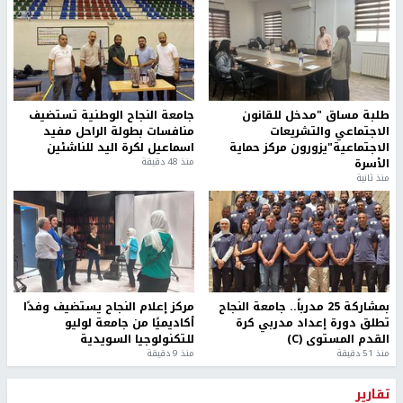
طلبة مساق "مدخل للقانون
جامعة النجاح الوطنية تستضيف
الاجتماعي والتشريعات
منافسات بطولة الراحل مفيد
الاجتماعية"يزورون مركز حماية
اسماعيل لكرة اليد للناشئين
الأسرة
منذ 48 دقيقة
منذ ثانية
بمشاركة 25 مدرباً.. جامعة النجاح
مركز إعلام النجاح يستضيف وفدًا
تطلق دورة إعداد مدربي كرة
أكاديميًا من جامعة لوليو
القدم المستوى (C)
للتكنولوجيا السويدية
منذ 51 دقيقة
منذ 9 دقيقة
تقارير