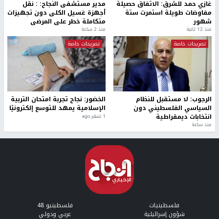
غازي حمد للشرق: الاتفاق حصيلة
مدير مستشفى النجاح: : نقل
مفاوضات طويلة استمرت ستة
أجهزة غسيل الكلى دون تجهيزات
شهور
متكاملة خطر على المرضى
منذ 12 ثانية
منذ 2 ساعة
تصريحات خاصة
تصريحات خاصة
الرجوب: لا مستقبل للنظام
الخضور: نجاح تجربة امتحان التربية
السياسي الفلسطيني دون
الإسلامية يمهد للتوسع إلكترونيًا
انتخابات ديمقراطية
1 شهر ago
منذ ساعة
فلسطينيات
فلسطينيو 48
شؤون إسرائيلية
عربي ودولي