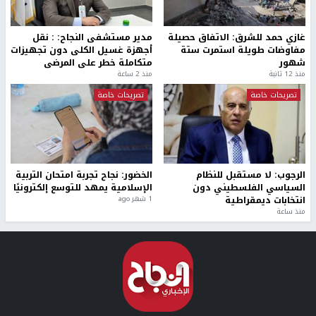
غازي حمد للشرق: الاتفاق حصيلة
مدير مستشفى النجاح: : نقل
مفاوضات طويلة استمرت ستة
أجهزة غسيل الكلى دون تجهيزات
شهور
متكاملة خطر على المرضى
منذ 12 ثانية
منذ 2 ساعة
تصريحات خاصة
تصريحات خاصة
الرجوب: لا مستقبل للنظام
الخضور: نجاح تجربة امتحان التربية
السياسي الفلسطيني دون
الإسلامية يمهد للتوسع إلكترونيًا
انتخابات ديمقراطية
1 شهر ago
منذ ساعة