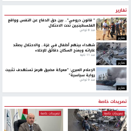
تقارير
" قانون درومي".. بين حق الدفاع عن النفس وواقع
الفلسطينيين تحت الاحتلال
منذ 8 ثواني
تقارير
شهداء بينهم أطفال في غزة.. والاحتلال يصعّد
غاراته ويمنح السكان دقائق للإخلاء
منذ 11 ثانية
تقارير
الإعلام العبري: "معركة مضيق هرمز تستهدف تثبيت
رواية سياسية"
منذ 9 ثواني
تقارير
تصريحات خاصة
تصريحات خاصة
تصريحات خاصة