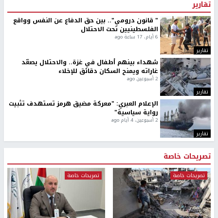
تقارير
" قانون درومي".. بين حق الدفاع عن النفس وواقع
الفلسطينيين تحت الاحتلال
6 أيام، 17 ساعة ago
تقارير
شهداء بينهم أطفال في غزة.. والاحتلال يصعّد
غاراته ويمنح السكان دقائق للإخلاء
2 أسبوعين ago
تقارير
الإعلام العبري: "معركة مضيق هرمز تستهدف تثبيت
رواية سياسية"
2 أسبوعين، 4 أيام ago
تقارير
تصريحات خاصة
تصريحات خاصة
تصريحات خاصة