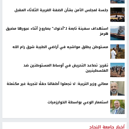
جلسة لمجلس الأمن بشأن الضفة الغربية الثلاثاء المقبل
استهداف سفينة تابعة لـ"أدنوك" بصاروخ أثناء عبورها مضيق
هرمز
مستوطن يطلق مواشيه في أراضي الطيبة شرق رام الله
تقرير: تصاعد التحريض في أوساط المستوطنين ضد
الفلسطينيين
معالي وزير التربية: لا تجعلوا أطفالنا حقلًا لتجربة غير مكتملة
استعمار الوعي بواسطة الخوارزميات
أخبار جامعة النجاح