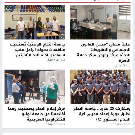
طلبة مساق "مدخل للقانون
جامعة النجاح الوطنية تستضيف
الاجتماعي والتشريعات
منافسات بطولة الراحل مفيد
الاجتماعية"يزورون مركز حماية
اسماعيل لكرة اليد للناشئين
الأسرة
منذ 48 دقيقة
منذ 5 ثواني
بمشاركة 25 مدرباً.. جامعة النجاح
مركز إعلام النجاح يستضيف وفدًا
تطلق دورة إعداد مدربي كرة
أكاديميًا من جامعة لوليو
القدم المستوى (C)
للتكنولوجيا السويدية
منذ 51 دقيقة
منذ 10 دقيقة