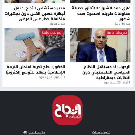
غازي حمد للشرق: الاتفاق حصيلة
مدير مستشفى النجاح: : نقل
مفاوضات طويلة استمرت ستة
أجهزة غسيل الكلى دون تجهيزات
شهور
متكاملة خطر على المرضى
منذ 16 ثانية
منذ 2 ساعة
تصريحات خاصة
تصريحات خاصة
الرجوب: لا مستقبل للنظام
الخضور: نجاح تجربة امتحان التربية
السياسي الفلسطيني دون
الإسلامية يمهد للتوسع إلكترونيًا
انتخابات ديمقراطية
3 أسابيع، 1 يوم ago
3 أيام، 23 ساعة ago
فلسطينيات
فلسطينيو 48