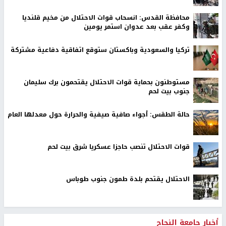
محافظة القدس: انسحاب قوات الاحتلال من مخيم قلنديا
وكفر عقب بعد عدوان استمر يومين
تركيا والسعودية وباكستان ستوقع اتفاقية دفاعية مشتركة
مستوطنون بحماية قوات الاحتلال يقتحمون برك سليمان
جنوب بيت لحم
حالة الطقس: أجواء صافية صيفية والحرارة حول معدلها العام
قوات الاحتلال تنصب حاجزا عسكريا شرق بيت لحم
الاحتلال يقتحم بلدة طمون جنوب طوباس
أخبار جامعة النجاح