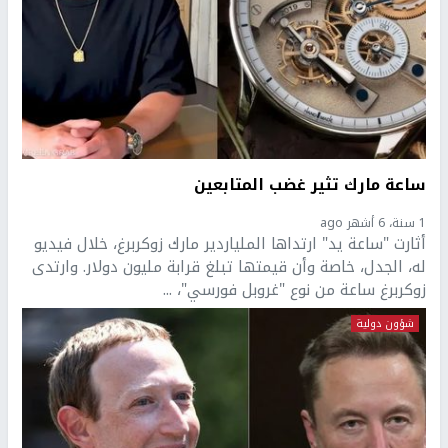
ساعة مارك تثير غضب المتابعين
1 سنة، 6 أشهر ago
أثارت "ساعة يد" ارتداها الملياردير مارك زوكربرغ، خلال فيديو
له، الجدل، خاصة وأن قيمتها تبلغ قرابة مليون دولار. وارتدى
زوكربرغ ساعة من نوع "غروبل فورسي"، ...
شؤون دولية