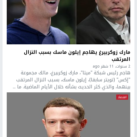
مارك زوكربيرغ يهاجم إيلون ماسك بسبب النزال
المرتقب
2 سنوات، 11 شهر ago
هاجم رئيس شبكة "ميتا"، مارك زوكربيرغ، مالك مجموعة
"إكس" (تويتر سابقا)، إيلون ماسك، بسبب النزال المرتقب
بينهما، والذي كثر الحديث بشأنه خلال الأيام الماضية. ما ...
اقتصاد