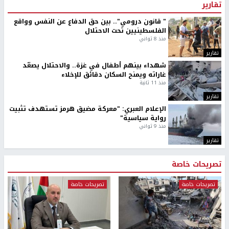
تقارير
" قانون درومي".. بين حق الدفاع عن النفس وواقع
الفلسطينيين تحت الاحتلال
منذ 8 ثواني
تقارير
شهداء بينهم أطفال في غزة.. والاحتلال يصعّد
غاراته ويمنح السكان دقائق للإخلاء
منذ 11 ثانية
تقارير
الإعلام العبري: "معركة مضيق هرمز تستهدف تثبيت
رواية سياسية"
منذ 9 ثواني
تقارير
تصريحات خاصة
تصريحات خاصة
تصريحات خاصة