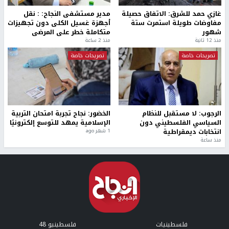
غازي حمد للشرق: الاتفاق حصيلة
مدير مستشفى النجاح: : نقل
مفاوضات طويلة استمرت ستة
أجهزة غسيل الكلى دون تجهيزات
شهور
متكاملة خطر على المرضى
منذ 12 ثانية
منذ 2 ساعة
تصريحات خاصة
تصريحات خاصة
الرجوب: لا مستقبل للنظام
الخضور: نجاح تجربة امتحان التربية
السياسي الفلسطيني دون
الإسلامية يمهد للتوسع إلكترونيًا
انتخابات ديمقراطية
1 شهر ago
منذ ساعة
فلسطينيات
فلسطينيو 48