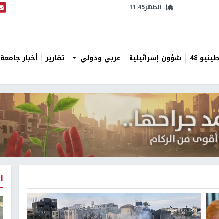
الظهر
11:45
البث
نيو 48
شؤون إسرائيلية
عربي ودولي
تقارير
أخبار جامعة 
ا