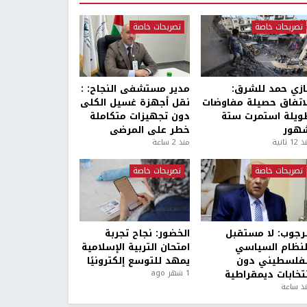
تصريحات خاصة
تصريحات خاصة
ازي حمد للشرق:
مدير مستشفى النجاح: :
لاتفاق حصيلة مفاوضات
نقل أجهزة غسيل الكلى
ويلة استمرت ستة
دون تجهيزات متكاملة
هور
خطر على المرضى
1 ثانية
منذ 2 ساعة
تصريحات خاصة
تصريحات خاصة
لرجوب: لا مستقبل
الخضور: نجاح تجربة
لنظام السياسي
امتحان التربية الإسلامية
لفلسطيني دون
يمهد للتوسع إلكترونيًا
نتخابات ديمقراطية
1 شهر ago
ذ ساعة