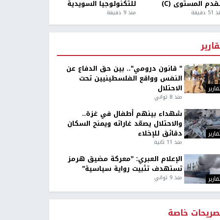
قدم المستوى (C)
للتكنولوجيا السويدية
5 دقيقة
منذ 9 دقيقة
قارير
" قانون درومي".. بين حق الدفاع عن
النفس وواقع الفلسطينيين تحت
الاحتلال
قارير
منذ 8 ثواني
شهداء بينهم أطفال في غزة..
والاحتلال يصعّد غاراته ويمنح السكان
دقائق للإخلاء
قارير
منذ 11 ثانية
الإعلام العبري: "معركة مضيق هرمز
تستهدف تثبيت رواية سياسية"
منذ 9 ثواني
قارير
صريحات خاصة