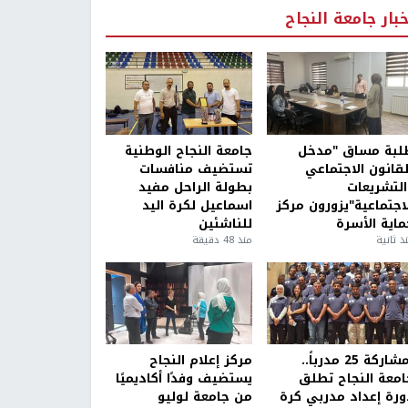
خبار جامعة النجاح
لبة مساق "مدخل
جامعة النجاح الوطنية
لقانون الاجتماعي
تستضيف منافسات
التشريعات
بطولة الراحل مفيد
لاجتماعية"يزورون مركز
اسماعيل لكرة اليد
ماية الأسرة
للناشئين
ذ ثانية
منذ 48 دقيقة
بمشاركة 25 مدرباً..
مركز إعلام النجاح
امعة النجاح تطلق
يستضيف وفدًا أكاديميًا
ورة إعداد مدربي كرة
من جامعة لوليو