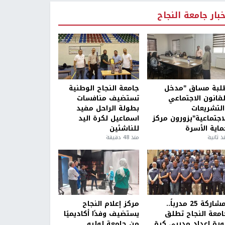
خبار جامعة النجاح
لبة مساق "مدخل
جامعة النجاح الوطنية
لقانون الاجتماعي
تستضيف منافسات
التشريعات
بطولة الراحل مفيد
لاجتماعية"يزورون مركز
اسماعيل لكرة اليد
ماية الأسرة
للناشئين
ذ ثانية
منذ 48 دقيقة
بمشاركة 25 مدرباً..
مركز إعلام النجاح
امعة النجاح تطلق
يستضيف وفدًا أكاديميًا
ورة إعداد مدربي كرة
من جامعة لوليو