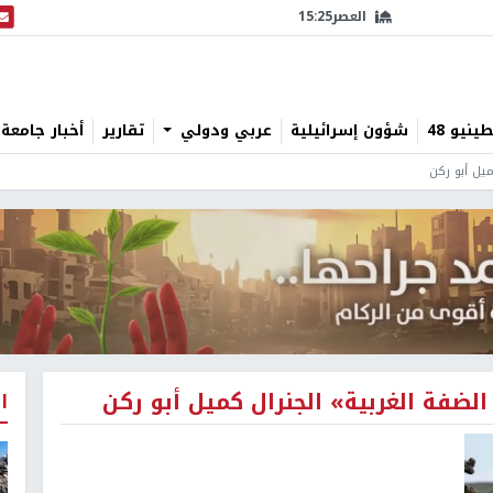
العصر
15:25
البث
نيو 48
شؤون إسرائيلية
عربي ودولي
تقارير
أخبار جامعة 
يل أبو ركن
ضفة الغربية» الجنرال كميل أبو ركن
ا