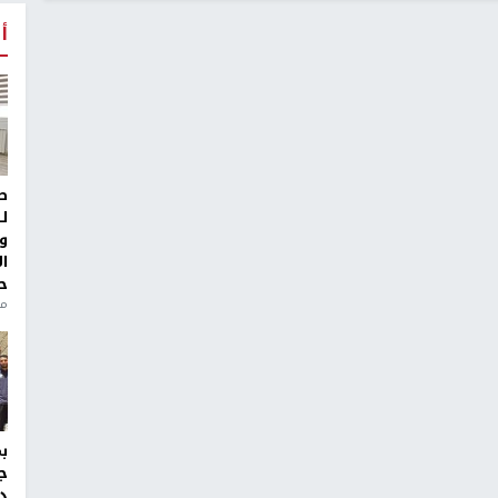
أ
ط
ل
و
ا
ح
من
ج
د