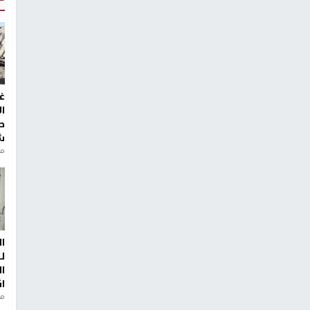
غ
ا
ط
ش
منذ 2
ا
ل
ا
ا
من