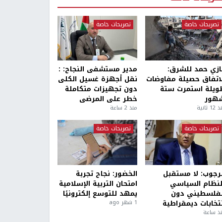
تصريحات خاصة
تصريحات خاصة
ازي حمد للشرق:
مدير مستشفى النجاح: :
لاتفاق حصيلة مفاوضات
نقل أجهزة غسيل الكلى
ويلة استمرت ستة
دون تجهيزات متكاملة
هور
خطر على المرضى
1 ثانية
منذ 2 ساعة
تصريحات خاصة
تصريحات خاصة
لرجوب: لا مستقبل
الخضور: نجاح تجربة
لنظام السياسي
امتحان التربية الإسلامية
لفلسطيني دون
يمهد للتوسع إلكترونيًا
نتخابات ديمقراطية
1 شهر ago
ذ ساعة