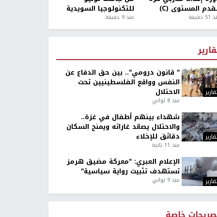
قدم المستوى (C)
للتكنولوجيا السويدية
5 دقيقة
منذ 9 دقيقة
قارير
" قانون درومي".. بين حق الدفاع عن
النفس وواقع الفلسطينيين تحت
الاحتلال
قارير
منذ 8 ثواني
شهداء بينهم أطفال في غزة..
والاحتلال يصعّد غاراته ويمنح السكان
دقائق للإخلاء
قارير
منذ 11 ثانية
الإعلام العبري: "معركة مضيق هرمز
تستهدف تثبيت رواية سياسية"
منذ 9 ثواني
قارير
صريحات خاصة