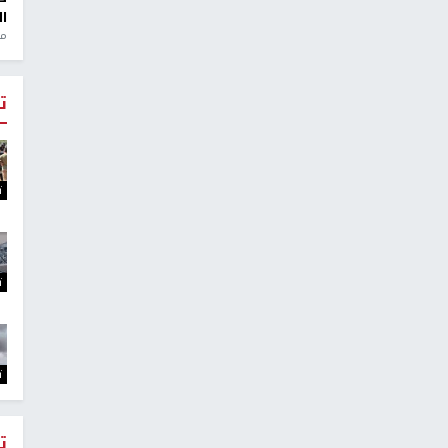
ال
منذ 1
ت
ت
ت
ت
ت