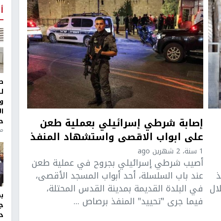
أ
ط
ل
و
ا
إصابة شرطي إسرائيلي بعملية طعن
ح
من
على ابواب الاقصى واستشهاد المنفذ
1 سنة، 2 شهرين ago
أصيب شرطي إسرائيلي بجروح في عملية طعن
ذ
عند باب السلسلة، أحد أبواب المسجد الأقصى،
ال
في البلدة القديمة بمدينة القدس المحتلة،
فيما جرى "تحييد" المنفذ برصاص ...
ج
د