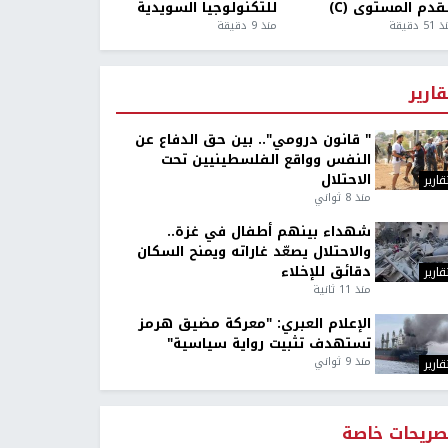
قدم المستوى (C)
للتكنولوجيا السويدية
5 دقيقة
منذ 9 دقيقة
قارير
" قانون درومي".. بين حق الدفاع عن
النفس وواقع الفلسطينيين تحت
الاحتلال
قارير
منذ 8 ثواني
شهداء بينهم أطفال في غزة..
والاحتلال يصعّد غاراته ويمنح السكان
دقائق للإخلاء
قارير
منذ 11 ثانية
الإعلام العبري: "معركة مضيق هرمز
تستهدف تثبيت رواية سياسية"
منذ 9 ثواني
قارير
صريحات خاصة