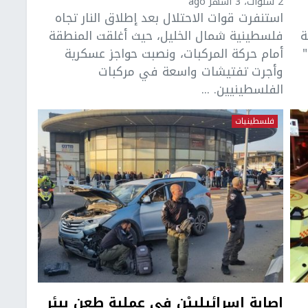
2 سنوات، 3 أشهر ago
استنفرت قوات الاحتلال بعد إطلاق النار تجاه
ة
فلسطينية شمال الخليل، حيث أغلقت المنطقة
أمام حركة المركبات، ونصبت حواجز عسكرية
وأجرت تفتيشات واسعة في مركبات
الفلسطينيين. ...
فلسطينيات
إصابة إسرائيلييْن في عملية طعن ببئر