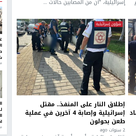
إسرائيلية، "أن من المصابين حالات ...
شؤون إسرائيلية
غ
ا
ط
ش
منذ 2
إطلاق النار على المنفذ.. مقتل
ا
ل
د
إسرائيلية وإصابة 4 آخرين في عملية
ا
طعن بحولون
ا
من
2 سنوات ago