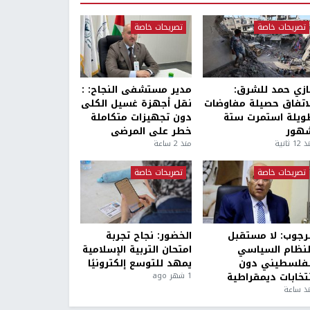
تصريحات خاصة
تصريحات خاصة
ازي حمد للشرق:
مدير مستشفى النجاح: :
لاتفاق حصيلة مفاوضات
نقل أجهزة غسيل الكلى
ويلة استمرت ستة
دون تجهيزات متكاملة
هور
خطر على المرضى
1 ثانية
منذ 2 ساعة
تصريحات خاصة
تصريحات خاصة
لرجوب: لا مستقبل
الخضور: نجاح تجربة
لنظام السياسي
امتحان التربية الإسلامية
لفلسطيني دون
يمهد للتوسع إلكترونيًا
نتخابات ديمقراطية
1 شهر ago
ذ ساعة