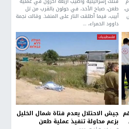
م
قتلت إسرائيلية وأصيب أربعة آخرون في عملية
س،
طعن، صباح الأحد، في حولون بالقرب من تل
ش
أبيب، فيما أطلقت النار على المنفذ. وقالت نجمة
داوود الحمراء، ...
فلسطينيات
هم
جيش الاحتلال يعدم فتاة شمال الخليل
بزعم محاولة تنفيذ عملية طعن