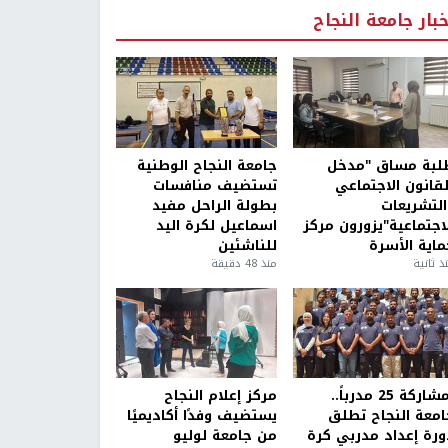
خبار جامعة النجاح
لبة مساق "مدخل
جامعة النجاح الوطنية
لقانون الاجتماعي
تستضيف منافسات
التشريعات
بطولة الراحل مفيد
لاجتماعية"يزورون مركز
اسماعيل لكرة اليد
ماية الأسرة
للناشئين
ذ ثانية
منذ 48 دقيقة
بمشاركة 25 مدرباً..
مركز إعلام النجاح
امعة النجاح تطلق
يستضيف وفدًا أكاديميًا
ورة إعداد مدربي كرة
من جامعة لوليو