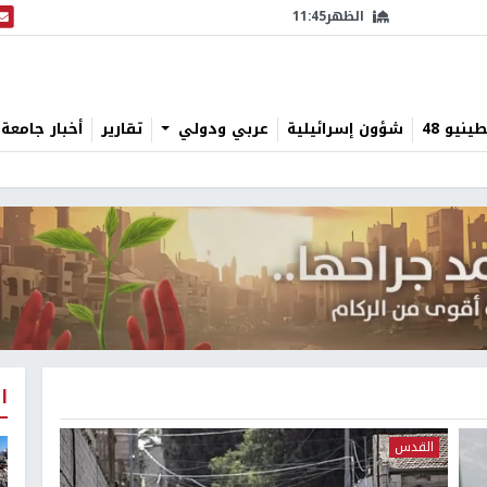
الظهر
11:45
البث
نيو 48
شؤون إسرائيلية
عربي ودولي
تقارير
أخبار جامعة 
ا
القدس