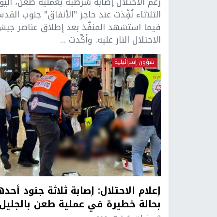
زعم الاحتلال إصابة شرطية بعملية طعن، اليو
الثلاثاء نُفِّذت عند حاجز "الأنفاق" جنوب القد
فيما استشهد المنفّذ بعد إطلاق عناصر جي
الاحتلال النار عليه. وأكّدت ...
شؤون إسرائيلية
إعلام الاحتلال: إصابة ثلاثة جنود أحد
بحالة خطيرة في عملية طعن بالجليل