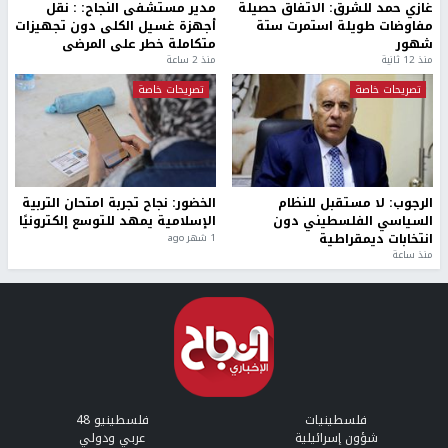
غازي حمد للشرق: الاتفاق حصيلة
مدير مستشفى النجاح: : نقل
مفاوضات طويلة استمرت ستة
أجهزة غسيل الكلى دون تجهيزات
شهور
متكاملة خطر على المرضى
منذ 12 ثانية
منذ 2 ساعة
تصريحات خاصة
تصريحات خاصة
الرجوب: لا مستقبل للنظام
الخضور: نجاح تجربة امتحان التربية
السياسي الفلسطيني دون
الإسلامية يمهد للتوسع إلكترونيًا
انتخابات ديمقراطية
1 شهر ago
منذ ساعة
فلسطينيات
فلسطينيو 48
شؤون إسرائيلية
عربي ودولي