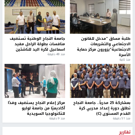
طلبة مساق "مدخل للقانون
جامعة النجاح الوطنية تستضيف
الاجتماعي والتشريعات
منافسات بطولة الراحل مفيد
الاجتماعية"يزورون مركز حماية
اسماعيل لكرة اليد للناشئين
الأسرة
منذ 48 دقيقة
منذ ثانية
بمشاركة 25 مدرباً.. جامعة النجاح
مركز إعلام النجاح يستضيف وفدًا
تطلق دورة إعداد مدربي كرة
أكاديميًا من جامعة لوليو
القدم المستوى (C)
للتكنولوجيا السويدية
منذ 51 دقيقة
منذ 9 دقيقة
تقارير