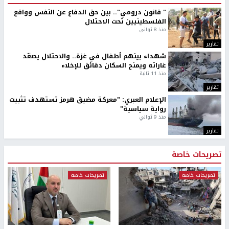
" قانون درومي".. بين حق الدفاع عن النفس وواقع
الفلسطينيين تحت الاحتلال
منذ 8 ثواني
تقارير
شهداء بينهم أطفال في غزة.. والاحتلال يصعّد
غاراته ويمنح السكان دقائق للإخلاء
منذ 11 ثانية
تقارير
الإعلام العبري: "معركة مضيق هرمز تستهدف تثبيت
رواية سياسية"
منذ 9 ثواني
تقارير
تصريحات خاصة
تصريحات خاصة
تصريحات خاصة