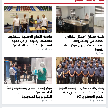
طلبة مساق "مدخل للقانون
جامعة النجاح الوطنية تستضيف
الاجتماعي والتشريعات
منافسات بطولة الراحل مفيد
الاجتماعية"يزورون مركز حماية
اسماعيل لكرة اليد للناشئين
الأسرة
منذ 48 دقيقة
منذ ثانية
بمشاركة 25 مدرباً.. جامعة النجاح
مركز إعلام النجاح يستضيف وفدًا
تطلق دورة إعداد مدربي كرة
أكاديميًا من جامعة لوليو
القدم المستوى (C)
للتكنولوجيا السويدية
منذ 51 دقيقة
منذ 9 دقيقة