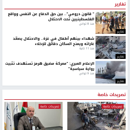
تقارير
" قانون درومي".. بين حق الدفاع عن النفس وواقع
الفلسطينيين تحت الاحتلال
منذ 8 ثواني
تقارير
شهداء بينهم أطفال في غزة.. والاحتلال يصعّد
غاراته ويمنح السكان دقائق للإخلاء
منذ 11 ثانية
تقارير
الإعلام العبري: "معركة مضيق هرمز تستهدف تثبيت
رواية سياسية"
منذ 9 ثواني
تقارير
تصريحات خاصة
تصريحات خاصة
تصريحات خاصة