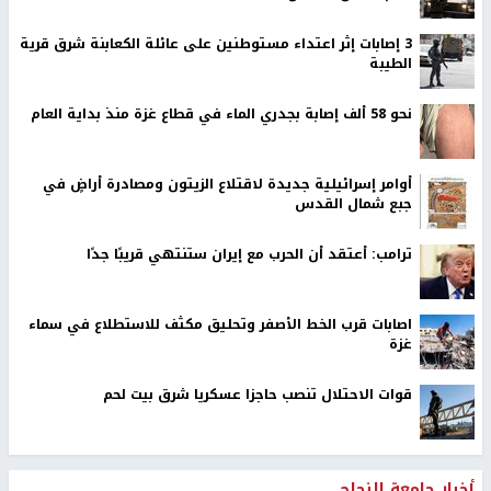
‏3 إصابات إثر اعتداء مستوطنين على عائلة الكعابنة شرق قرية
الطيبة
نحو 58 ألف إصابة بجدري الماء في قطاع غزة منذ بداية العام
أوامر إسرائيلية جديدة لاقتلاع الزيتون ومصادرة أراضٍ في
جبع شمال القدس
ترامب: أعتقد أن الحرب مع إيران ستنتهي قريبًا جدًا
اصابات قرب الخط الأصفر وتحليق مكثف للاستطلاع في سماء
غزة
قوات الاحتلال تنصب حاجزا عسكريا شرق بيت لحم
أخبار جامعة النجاح