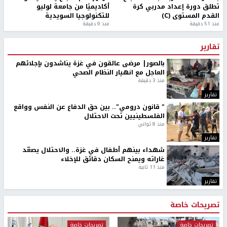
تطلق دورة إعداد مدربي كرة
أكاديميًا من جامعة لوليو
القدم المستوى (C)
للتكنولوجيا السويدية
منذ 51 دقيقة
منذ 9 دقيقة
تقارير
بالصور| مرضى عالقون في غزة يناشدون بإجلائهم
العاجل مع انهيار النظام الصحي
منذ 3 دقيقة
تقارير
" قانون درومي".. بين حق الدفاع عن النفس وواقع
الفلسطينيين تحت الاحتلال
منذ 8 ثواني
تقارير
شهداء بينهم أطفال في غزة.. والاحتلال يصعّد
غاراته ويمنح السكان دقائق للإخلاء
منذ 11 ثانية
تقارير
تصريحات خاصة
تصريحات خاصة
تصريحات خاصة