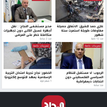
غازي حمد للشرق: الاتفاق حصيلة
مدير مستشفى النجاح: : نقل
مفاوضات طويلة استمرت ستة
أجهزة غسيل الكلى دون تجهيزات
شهور
متكاملة خطر على المرضى
منذ 12 ثانية
منذ 2 ساعة
تصريحات خاصة
تصريحات خاصة
الرجوب: لا مستقبل للنظام
الخضور: نجاح تجربة امتحان التربية
السياسي الفلسطيني دون
الإسلامية يمهد للتوسع إلكترونيًا
انتخابات ديمقراطية
1 شهر ago
منذ ساعة