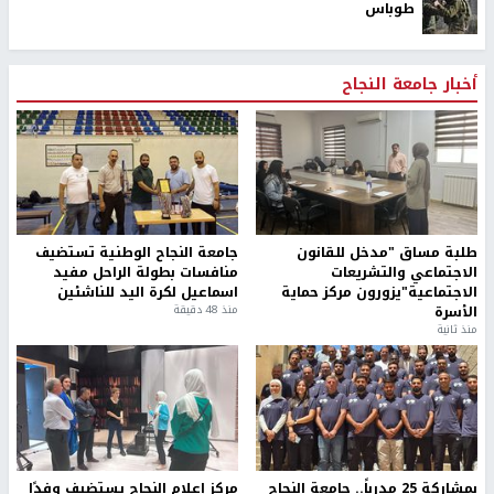
طوباس
أخبار جامعة النجاح
طلبة مساق "مدخل للقانون
جامعة النجاح الوطنية تستضيف
الاجتماعي والتشريعات
منافسات بطولة الراحل مفيد
الاجتماعية"يزورون مركز حماية
اسماعيل لكرة اليد للناشئين
الأسرة
منذ 48 دقيقة
منذ ثانية
بمشاركة 25 مدرباً.. جامعة النجاح
مركز إعلام النجاح يستضيف وفدًا