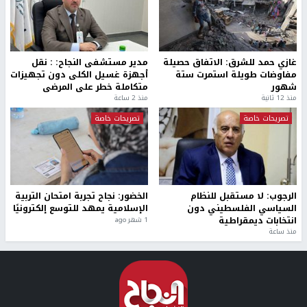
غازي حمد للشرق: الاتفاق حصيلة
مدير مستشفى النجاح: : نقل
مفاوضات طويلة استمرت ستة
أجهزة غسيل الكلى دون تجهيزات
شهور
متكاملة خطر على المرضى
منذ 12 ثانية
منذ 2 ساعة
تصريحات خاصة
تصريحات خاصة
الرجوب: لا مستقبل للنظام
الخضور: نجاح تجربة امتحان التربية
السياسي الفلسطيني دون
الإسلامية يمهد للتوسع إلكترونيًا
انتخابات ديمقراطية
1 شهر ago
منذ ساعة