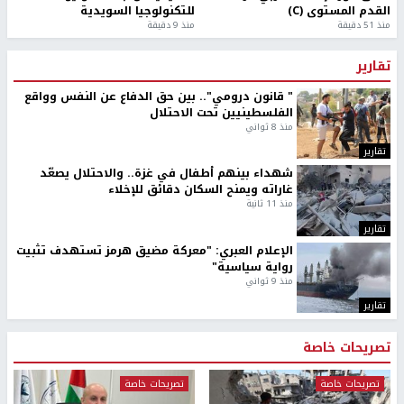
القدم المستوى (C)
للتكنولوجيا السويدية
منذ 51 دقيقة
منذ 9 دقيقة
تقارير
" قانون درومي".. بين حق الدفاع عن النفس وواقع
الفلسطينيين تحت الاحتلال
منذ 8 ثواني
تقارير
شهداء بينهم أطفال في غزة.. والاحتلال يصعّد
غاراته ويمنح السكان دقائق للإخلاء
منذ 11 ثانية
تقارير
الإعلام العبري: "معركة مضيق هرمز تستهدف تثبيت
رواية سياسية"
منذ 9 ثواني
تقارير
تصريحات خاصة
تصريحات خاصة
تصريحات خاصة