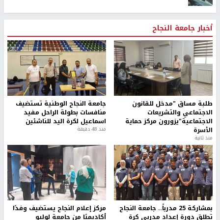
أخبار جامعة النجاح
طلبة مساق "مدخل للقانون
جامعة النجاح الوطنية تستضيف
الاجتماعي والتشريعات
منافسات بطولة الراحل مفيد
الاجتماعية"يزورون مركز حماية
اسماعيل لكرة اليد للناشئين
الأسرة
منذ 48 دقيقة
منذ ثانية
بمشاركة 25 مدرباً.. جامعة النجاح
مركز إعلام النجاح يستضيف وفدًا
تطلق دورة إعداد مدربي كرة
أكاديميًا من جامعة لوليو