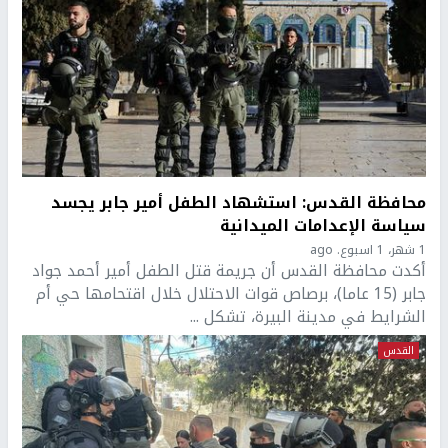
محافظة القدس: استشهاد الطفل أمير جابر يجسد
سياسة الإعدامات الميدانية
1 شهر، 1 اسبوع. ago
أكدت محافظة القدس أن جريمة قتل الطفل أمير أحمد جواد
جابر (15 عاما)، برصاص قوات الاحتلال خلال اقتحامها حي أم
الشرايط في مدينة البيرة، تشكل ...
القدس