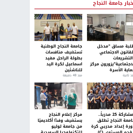
خبار جامعة النجاح
لبة مساق "مدخل
جامعة النجاح الوطنية
لقانون الاجتماعي
تستضيف منافسات
التشريعات
بطولة الراحل مفيد
لاجتماعية"يزورون مركز
اسماعيل لكرة اليد
ماية الأسرة
للناشئين
ذ ثانية
منذ 48 دقيقة
بمشاركة 25 مدرباً..
مركز إعلام النجاح
امعة النجاح تطلق
يستضيف وفدًا أكاديميًا
ورة إعداد مدربي كرة
من جامعة لوليو
قدم المستوى (C)
للتكنولوجيا السويدية