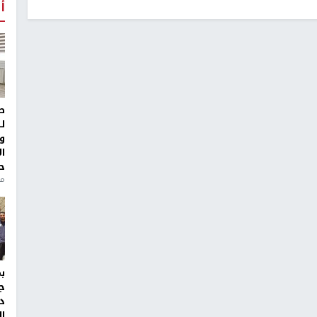
أ
ط
ل
و
ا
ح
من
ج
د
ال