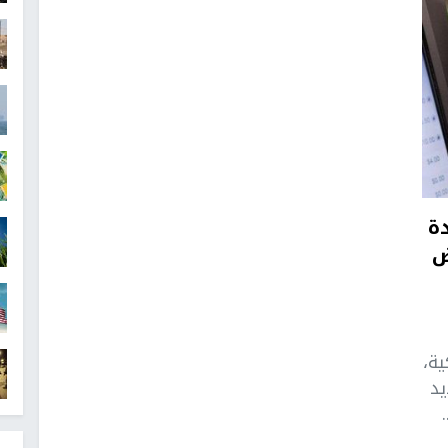
دة
ض
ية،
د