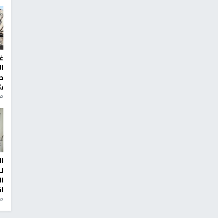
غ
ا
ط
ش
منذ 2
ا
ل
ا
ا
من