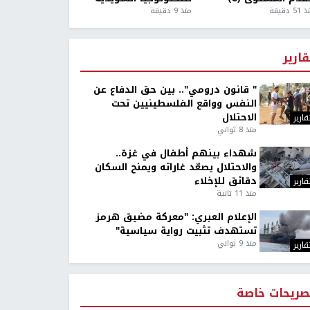
5 دقيقة
منذ 9 دقيقة
قارير
" قانون درومي".. بين حق الدفاع عن
النفس وواقع الفلسطينيين تحت
الاحتلال
قارير
منذ 8 ثواني
شهداء بينهم أطفال في غزة..
والاحتلال يصعّد غاراته ويمنح السكان
دقائق للإخلاء
قارير
منذ 11 ثانية
الإعلام العبري: "معركة مضيق هرمز
تستهدف تثبيت رواية سياسية"
منذ 9 ثواني
قارير
صريحات خاصة