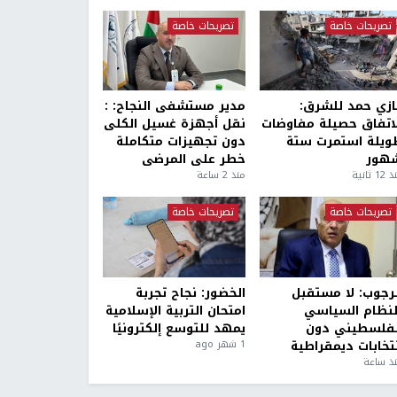
تصريحات خاصة
تصريحات خاصة
ازي حمد للشرق:
مدير مستشفى النجاح: :
لاتفاق حصيلة مفاوضات
نقل أجهزة غسيل الكلى
ويلة استمرت ستة
دون تجهيزات متكاملة
هور
خطر على المرضى
1 ثانية
منذ 2 ساعة
تصريحات خاصة
تصريحات خاصة
لرجوب: لا مستقبل
الخضور: نجاح تجربة
لنظام السياسي
امتحان التربية الإسلامية
لفلسطيني دون
يمهد للتوسع إلكترونيًا
نتخابات ديمقراطية
1 شهر ago
ذ ساعة