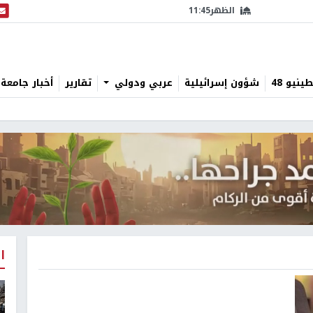
الظهر
11:45
البث
نيو 48
شؤون إسرائيلية
عربي ودولي
تقارير
أخبار جامعة 
ا