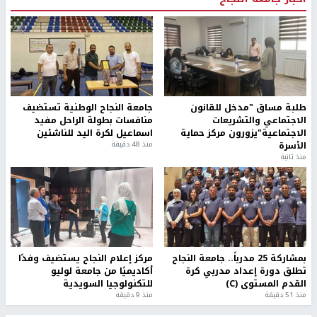
طلبة مساق "مدخل للقانون
جامعة النجاح الوطنية تستضيف
الاجتماعي والتشريعات
منافسات بطولة الراحل مفيد
الاجتماعية"يزورون مركز حماية
اسماعيل لكرة اليد للناشئين
الأسرة
منذ 48 دقيقة
منذ ثانية
بمشاركة 25 مدرباً.. جامعة النجاح
مركز إعلام النجاح يستضيف وفدًا
تطلق دورة إعداد مدربي كرة
أكاديميًا من جامعة لوليو
القدم المستوى (C)
للتكنولوجيا السويدية
منذ 51 دقيقة
منذ 9 دقيقة