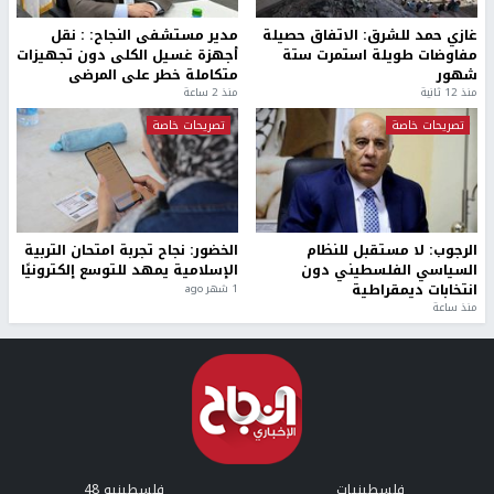
غازي حمد للشرق: الاتفاق حصيلة
مدير مستشفى النجاح: : نقل
مفاوضات طويلة استمرت ستة
أجهزة غسيل الكلى دون تجهيزات
شهور
متكاملة خطر على المرضى
منذ 12 ثانية
منذ 2 ساعة
تصريحات خاصة
تصريحات خاصة
الرجوب: لا مستقبل للنظام
الخضور: نجاح تجربة امتحان التربية
السياسي الفلسطيني دون
الإسلامية يمهد للتوسع إلكترونيًا
انتخابات ديمقراطية
1 شهر ago
منذ ساعة
فلسطينيات
فلسطينيو 48