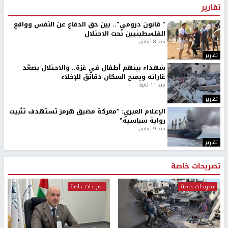
تقارير
" قانون درومي".. بين حق الدفاع عن النفس وواقع
الفلسطينيين تحت الاحتلال
منذ 8 ثواني
تقارير
شهداء بينهم أطفال في غزة.. والاحتلال يصعّد
غاراته ويمنح السكان دقائق للإخلاء
منذ 11 ثانية
تقارير
الإعلام العبري: "معركة مضيق هرمز تستهدف تثبيت
رواية سياسية"
منذ 9 ثواني
تقارير
تصريحات خاصة
تصريحات خاصة
تصريحات خاصة