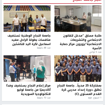
طلبة مساق "مدخل للقانون
جامعة النجاح الوطنية تستضيف
الاجتماعي والتشريعات
منافسات بطولة الراحل مفيد
الاجتماعية"يزورون مركز حماية
اسماعيل لكرة اليد للناشئين
الأسرة
منذ 48 دقيقة
منذ 5 ثواني
بمشاركة 25 مدرباً.. جامعة النجاح
مركز إعلام النجاح يستضيف وفدًا
تطلق دورة إعداد مدربي كرة
أكاديميًا من جامعة لوليو
القدم المستوى (C)
للتكنولوجيا السويدية
1 اسبوع. ago
منذ 10 دقيقة