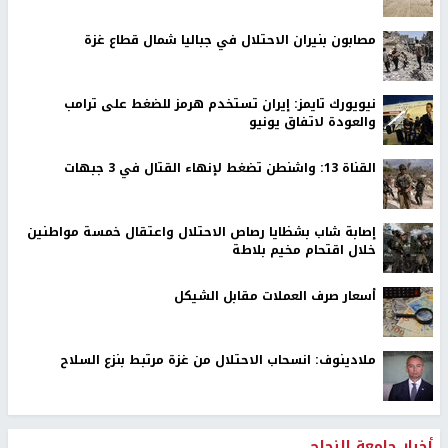
مصابون بنيران الاحتلال في جباليا شمال قطاع غزة
نيويورك تايمز: إيران تستخدم هرمز للضغط على ترامب
والعودة لاتفاق يونيو
القناة 13: واشنطن تضغط لإنهاء القتال في 3 جبهات
إصابة شاب بشظايا رصاص الاحتلال واعتقال خمسة مواطنين
خلال اقتحام مخيم بلاطة
أسعار صرف العملات مقابل الشيكل
ملادينوف: انسحاب الاحتلال من غزة مرتبط بنزع السلاح
أخبار جامعة النجاح