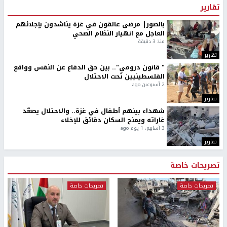
تقارير
بالصور| مرضى عالقون في غزة يناشدون بإجلائهم
العاجل مع انهيار النظام الصحي
منذ 3 دقيقة
تقارير
" قانون درومي".. بين حق الدفاع عن النفس وواقع
الفلسطينيين تحت الاحتلال
2 أسبوعين ago
تقارير
شهداء بينهم أطفال في غزة.. والاحتلال يصعّد
غاراته ويمنح السكان دقائق للإخلاء
3 أسابيع، 1 يوم ago
تقارير
تصريحات خاصة
تصريحات خاصة
تصريحات خاصة