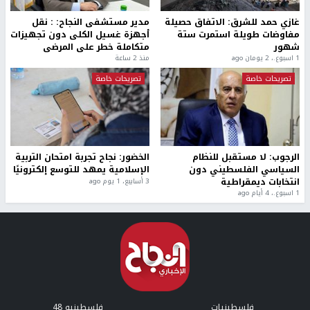
غازي حمد للشرق: الاتفاق حصيلة
مدير مستشفى النجاح: : نقل
مفاوضات طويلة استمرت ستة
أجهزة غسيل الكلى دون تجهيزات
شهور
متكاملة خطر على المرضى
1 اسبوع.، 2 يومان ago
منذ 2 ساعة
تصريحات خاصة
تصريحات خاصة
الرجوب: لا مستقبل للنظام
الخضور: نجاح تجربة امتحان التربية
السياسي الفلسطيني دون
الإسلامية يمهد للتوسع إلكترونيًا
انتخابات ديمقراطية
3 أسابيع، 1 يوم ago
1 اسبوع.، 4 أيام ago
فلسطينيات
فلسطينيو 48