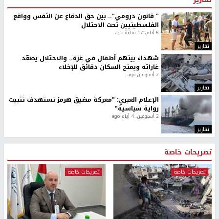
" قانون درومي".. بين حق الدفاع عن النفس وواقع
الفلسطينيين تحت الاحتلال
6 أيام، 17 ساعة ago
تقارير
شهداء بينهم أطفال في غزة.. والاحتلال يصعّد
غاراته ويمنح السكان دقائق للإخلاء
2 أسبوعين ago
تقارير
الإعلام العبري: "معركة مضيق هرمز تستهدف تثبيت
رواية سياسية"
2 أسبوعين، 4 أيام ago
تقارير
تصريحات خاصة
تصريحات خاصة
تصريحات خاصة