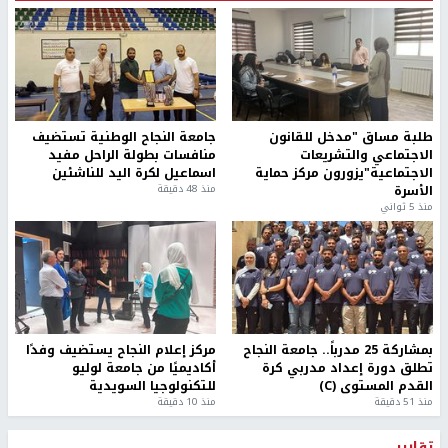
طلبة مساق "مدخل للقانون
جامعة النجاح الوطنية تستضيف
الاجتماعي والتشريعات
منافسات بطولة الراحل مفيد
الاجتماعية"يزورون مركز حماية
اسماعيل لكرة اليد للناشئين
الأسرة
منذ 48 دقيقة
منذ 5 ثواني
بمشاركة 25 مدرباً.. جامعة النجاح
مركز إعلام النجاح يستضيف وفدًا
تطلق دورة إعداد مدربي كرة
أكاديميًا من جامعة لوليو
القدم المستوى (C)
للتكنولوجيا السويدية
منذ 51 دقيقة
منذ 10 دقيقة
تقارير