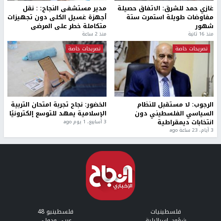
غازي حمد للشرق: الاتفاق حصيلة
مدير مستشفى النجاح: : نقل
مفاوضات طويلة استمرت ستة
أجهزة غسيل الكلى دون تجهيزات
شهور
متكاملة خطر على المرضى
منذ 16 ثانية
منذ 2 ساعة
تصريحات خاصة
تصريحات خاصة
الرجوب: لا مستقبل للنظام
الخضور: نجاح تجربة امتحان التربية
السياسي الفلسطيني دون
الإسلامية يمهد للتوسع إلكترونيًا
انتخابات ديمقراطية
3 أسابيع، 1 يوم ago
3 أيام، 23 ساعة ago
فلسطينيات
فلسطينيو 48
شؤون إسرائيلية
عربي ودولي