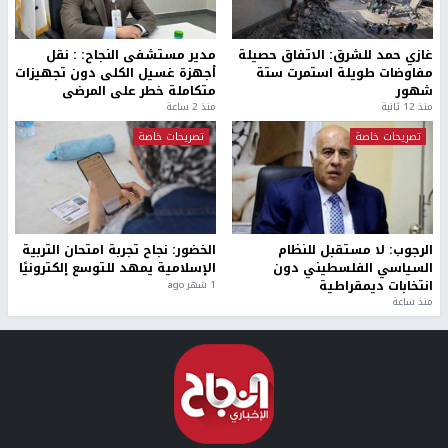
غازي حمد للشرق: الاتفاق حصيلة
مدير مستشفى النجاح: : نقل
مفاوضات طويلة استمرت ستة
أجهزة غسيل الكلى دون تجهيزات
شهور
متكاملة خطر على المرضى
منذ 12 ثانية
منذ 2 ساعة
تصريحات خاصة
تصريحات خاصة
الرجوب: لا مستقبل للنظام
الخضور: نجاح تجربة امتحان التربية
السياسي الفلسطيني دون
الإسلامية يمهد للتوسع إلكترونيًا
انتخابات ديمقراطية
1 شهر ago
منذ ساعة