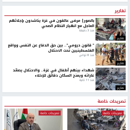
تقارير
بالصور| مرضى عالقون في غزة يناشدون بإجلائهم
العاجل مع انهيار النظام الصحي
منذ 3 دقيقة
تقارير
" قانون درومي".. بين حق الدفاع عن النفس وواقع
الفلسطينيين تحت الاحتلال
منذ 8 ثواني
تقارير
شهداء بينهم أطفال في غزة.. والاحتلال يصعّد
غاراته ويمنح السكان دقائق للإخلاء
منذ 11 ثانية
تقارير
تصريحات خاصة
تصريحات خاصة
تصريحات خاصة