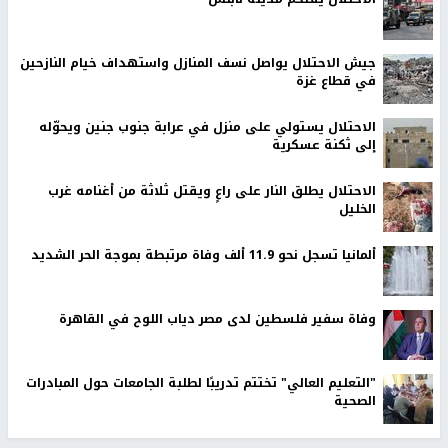
جيش الاحتلال يواصل نسف المنازل واستهداف خيام النازحين
في قطاع غزة
الاحتلال يستولي على منزل في عرابة جنوب جنين ويحوّله
إلى ثكنة عسكرية
الاحتلال يطلق النار على راعٍ ويقتل ثلاثة من أغنامه غرب
الخليل
ألمانيا تسجل نحو 11.9 ألف وفاة مرتبطة بموجة الحر الشديد
وفاة سفير فلسطين لدى مصر دياب اللوح في القاهرة
"التعليم العالي" تختتم تدريبًا لطلبة الجامعات حول المبادرات
الصحية