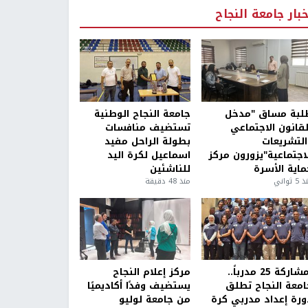
خبار جامعة النجاح
لبة مساق "مدخل
جامعة النجاح الوطنية
لقانون الاجتماعي
تستضيف منافسات
التشريعات
بطولة الراحل مفيد
لاجتماعية"يزورون مركز
اسماعيل لكرة اليد
ماية الأسرة
للناشئين
5 ثواني
منذ 48 دقيقة
بمشاركة 25 مدرباً..
مركز إعلام النجاح
امعة النجاح تطلق
يستضيف وفدًا أكاديميًا
ورة إعداد مدربي كرة
من جامعة لوليو