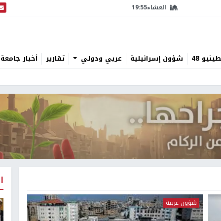
العشاء
19:55
البث
نيو 48
شؤون إسرائيلية
عربي ودولي
تقارير
أخبار جامعة 
ا
شؤون عربية