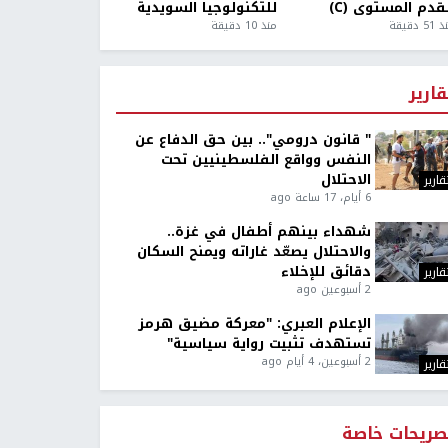
قدم المستوى (C)
للتكنولوجيا السويدية
5 دقيقة
منذ 10 دقيقة
قارير
" قانون درومي".. بين حق الدفاع عن
النفس وواقع الفلسطينيين تحت
الاحتلال
قارير
6 أيام، 17 ساعة ago
شهداء بينهم أطفال في غزة..
والاحتلال يصعّد غاراته ويمنح السكان
دقائق للإخلاء
قارير
2 أسبوعين ago
الإعلام العبري: "معركة مضيق هرمز
تستهدف تثبيت رواية سياسية"
2 أسبوعين، 4 أيام ago
قارير
صريحات خاصة