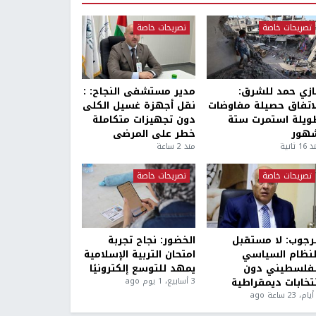
تصريحات خاصة
تصريحات خاصة
ازي حمد للشرق:
مدير مستشفى النجاح: :
لاتفاق حصيلة مفاوضات
نقل أجهزة غسيل الكلى
ويلة استمرت ستة
دون تجهيزات متكاملة
هور
خطر على المرضى
1 ثانية
منذ 2 ساعة
تصريحات خاصة
تصريحات خاصة
لرجوب: لا مستقبل
الخضور: نجاح تجربة
لنظام السياسي
امتحان التربية الإسلامية
لفلسطيني دون
يمهد للتوسع إلكترونيًا
نتخابات ديمقراطية
3 أسابيع، 1 يوم ago