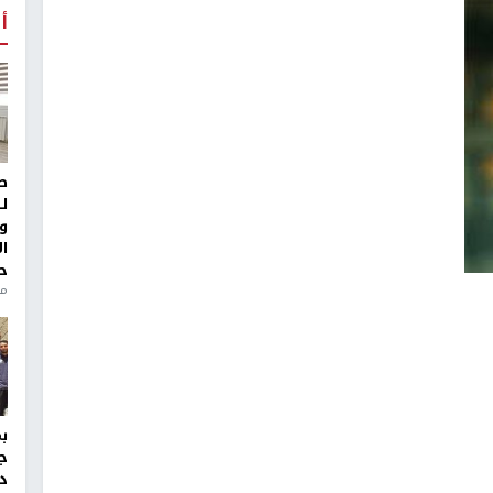
أ
ط
ل
و
ا
ح
منذ 
ج
د