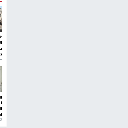
غ
ا
ط
ش
منذ 6
ا
ل
ا
ا
3 أيام، 23 ساعة ago