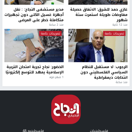
غازي حمد للشرق: الاتفاق حصيلة
مدير مستشفى النجاح: : نقل
مفاوضات طويلة استمرت ستة
أجهزة غسيل الكلى دون تجهيزات
شهور
متكاملة خطر على المرضى
منذ 12 ثانية
منذ 2 ساعة
تصريحات خاصة
تصريحات خاصة
الرجوب: لا مستقبل للنظام
الخضور: نجاح تجربة امتحان التربية
السياسي الفلسطيني دون
الإسلامية يمهد للتوسع إلكترونيًا
انتخابات ديمقراطية
1 شهر ago
منذ ساعة
فلسطينيات
فلسطينيو 48