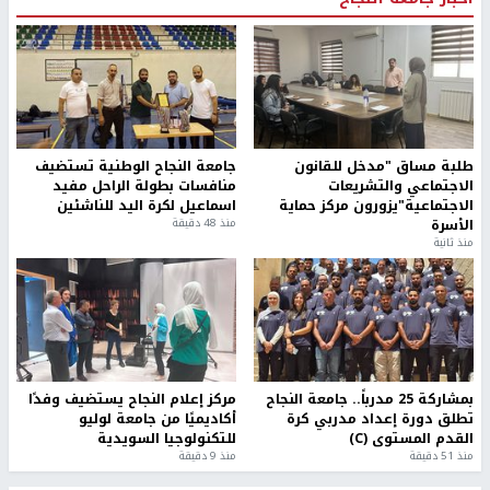
طلبة مساق "مدخل للقانون
جامعة النجاح الوطنية تستضيف
الاجتماعي والتشريعات
منافسات بطولة الراحل مفيد
الاجتماعية"يزورون مركز حماية
اسماعيل لكرة اليد للناشئين
الأسرة
منذ 48 دقيقة
منذ ثانية
بمشاركة 25 مدرباً.. جامعة النجاح
مركز إعلام النجاح يستضيف وفدًا
تطلق دورة إعداد مدربي كرة
أكاديميًا من جامعة لوليو
القدم المستوى (C)
للتكنولوجيا السويدية
منذ 51 دقيقة
منذ 9 دقيقة