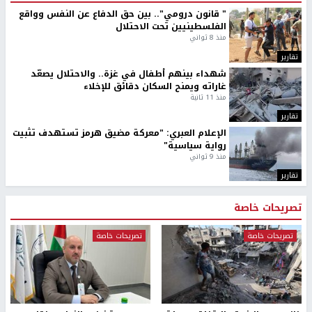
" قانون درومي".. بين حق الدفاع عن النفس وواقع
الفلسطينيين تحت الاحتلال
منذ 8 ثواني
تقارير
شهداء بينهم أطفال في غزة.. والاحتلال يصعّد
غاراته ويمنح السكان دقائق للإخلاء
منذ 11 ثانية
تقارير
الإعلام العبري: "معركة مضيق هرمز تستهدف تثبيت
رواية سياسية"
منذ 9 ثواني
تقارير
تصريحات خاصة
تصريحات خاصة
تصريحات خاصة