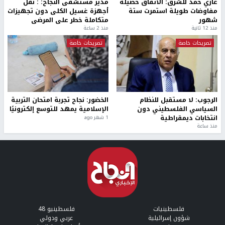
غازي حمد للشرق: الاتفاق حصيلة
مدير مستشفى النجاح: : نقل
مفاوضات طويلة استمرت ستة
أجهزة غسيل الكلى دون تجهيزات
شهور
متكاملة خطر على المرضى
منذ 12 ثانية
منذ 2 ساعة
تصريحات خاصة
تصريحات خاصة
الرجوب: لا مستقبل للنظام
الخضور: نجاح تجربة امتحان التربية
السياسي الفلسطيني دون
الإسلامية يمهد للتوسع إلكترونيًا
انتخابات ديمقراطية
1 شهر ago
منذ ساعة
فلسطينيات
فلسطينيو 48
شؤون إسرائيلية
عربي ودولي