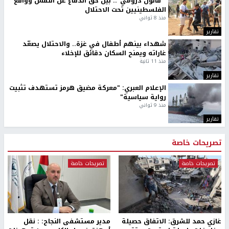
" قانون درومي".. بين حق الدفاع عن النفس وواقع
الفلسطينيين تحت الاحتلال
منذ 8 ثواني
تقارير
شهداء بينهم أطفال في غزة.. والاحتلال يصعّد
غاراته ويمنح السكان دقائق للإخلاء
منذ 11 ثانية
تقارير
الإعلام العبري: "معركة مضيق هرمز تستهدف تثبيت
رواية سياسية"
منذ 9 ثواني
تقارير
تصريحات خاصة
تصريحات خاصة
تصريحات خاصة
غازي حمد للشرق: الاتفاق حصيلة
مدير مستشفى النجاح: : نقل