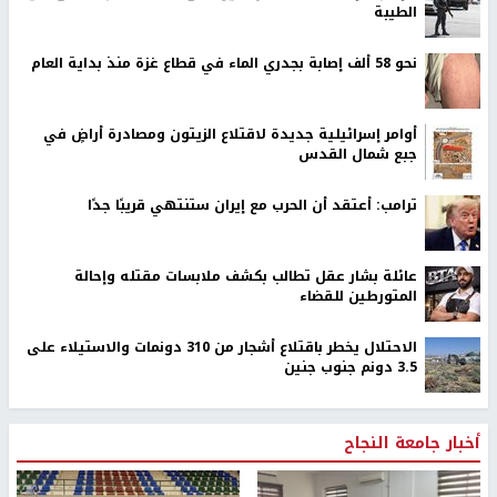
الطيبة
نحو 58 ألف إصابة بجدري الماء في قطاع غزة منذ بداية العام
أوامر إسرائيلية جديدة لاقتلاع الزيتون ومصادرة أراضٍ في
جبع شمال القدس
ترامب: أعتقد أن الحرب مع إيران ستنتهي قريبًا جدًا
عائلة بشار عقل تطالب بكشف ملابسات مقتله وإحالة
المتورطين للقضاء
الاحتلال يخطر باقتلاع أشجار من 310 دونمات والاستيلاء على
3.5 دونم جنوب جنين
أخبار جامعة النجاح