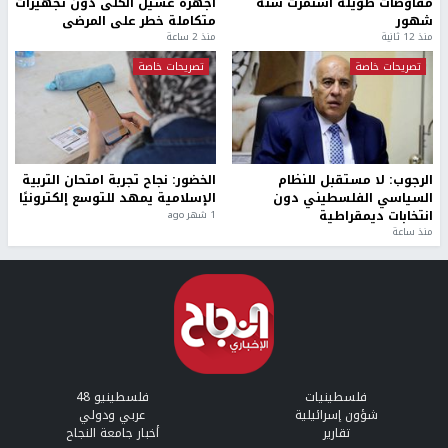
مفاوضات طويلة استمرت ستة
أجهزة غسيل الكلى دون تجهيزات
شهور
متكاملة خطر على المرضى
منذ 12 ثانية
منذ 2 ساعة
تصريحات خاصة
تصريحات خاصة
الرجوب: لا مستقبل للنظام
الخضور: نجاح تجربة امتحان التربية
السياسي الفلسطيني دون
الإسلامية يمهد للتوسع إلكترونيًا
انتخابات ديمقراطية
1 شهر ago
منذ ساعة
فلسطينيات
فلسطينيو 48
شؤون إسرائيلية
عربي ودولي
تقارير
أخبار جامعة النجاح