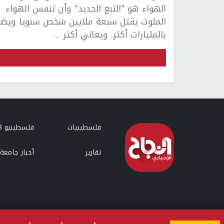
الهواء هو "التبغ الجديد" وأن تنفس الهواء
الملوث يقتل سبعة ملايين شخص سنويا ويضر
بالمليارات أكثر. ويعاني أكثر ...
فلسطينيات
فلسطينيو 48
تقارير
أخبار جامعة 