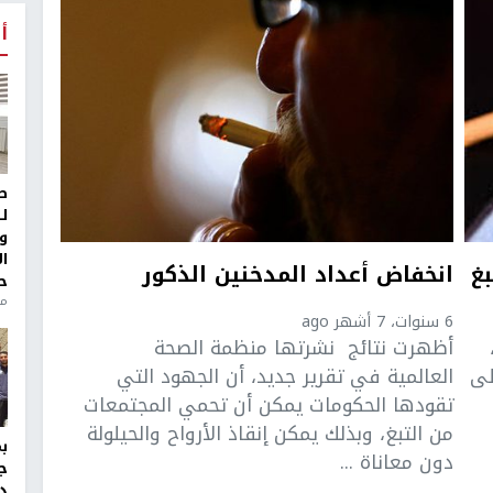
أ
ط
ل
و
ا
غ
انخفاض أعداد المدخنين الذكور
ح
من
6 سنوات، 7 أشهر ago
أظهرت نتائج نشرتها منظمة الصحة
لى
العالمية في تقرير جديد، أن الجهود التي
تقودها الحكومات يمكن أن تحمي المجتمعات
من التبغ، وبذلك يمكن إنقاذ الأرواح والحيلولة
دون معاناة ...
ج
د