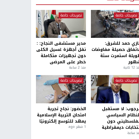
تصريحات خاصة
تصريحات خاصة
ازي حمد للشرق:
مدير مستشفى النجاح: :
لاتفاق حصيلة مفاوضات
نقل أجهزة غسيل الكلى
ويلة استمرت ستة
دون تجهيزات متكاملة
هور
خطر على المرضى
1 ثانية
منذ 2 ساعة
تصريحات خاصة
تصريحات خاصة
لرجوب: لا مستقبل
الخضور: نجاح تجربة
لنظام السياسي
امتحان التربية الإسلامية
لفلسطيني دون
يمهد للتوسع إلكترونيًا
نتخابات ديمقراطية
1 شهر ago
ذ ساعة