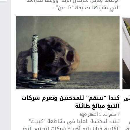
الإصابة بمرض سرطان الرئة. ووفقا للدراسة
التي نشرتها صحيفة "ذا صن" ...
لى
كندا "تنتقم" للمدخنين وتغرم شركات
التبغ مبالغ طائلة
7 سنوات، 5 أشهر ago
تبنت المحكمة العليا في مقاطعة "كيبيك"
ة
الكندية قرارا يلزم أكبر 3 شركات لتصنيع التبغ