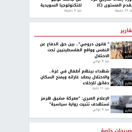
قدم المستوى (C)
للتكنولوجيا السويدية
5 دقيقة
منذ 9 دقيقة
قارير
" قانون درومي".. بين حق الدفاع عن
النفس وواقع الفلسطينيين تحت
الاحتلال
قارير
منذ 8 ثواني
شهداء بينهم أطفال في غزة..
والاحتلال يصعّد غاراته ويمنح السكان
دقائق للإخلاء
قارير
منذ 11 ثانية
الإعلام العبري: "معركة مضيق هرمز
تستهدف تثبيت رواية سياسية"
منذ 9 ثواني
قارير
صريحات خاصة