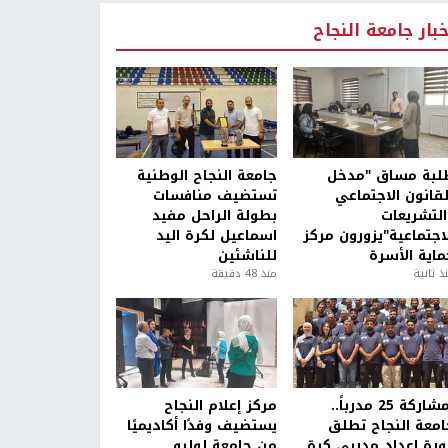
خبار جامعة النجاح
لبة مساق "مدخل
جامعة النجاح الوطنية
لقانون الاجتماعي
تستضيف منافسات
التشريعات
بطولة الراحل مفيد
لاجتماعية"يزورون مركز
اسماعيل لكرة اليد
ماية الأسرة
للناشئين
ذ ثانية
منذ 48 دقيقة
بمشاركة 25 مدرباً..
مركز إعلام النجاح
امعة النجاح تطلق
يستضيف وفدًا أكاديميًا
ورة إعداد مدربي كرة
من جامعة لوليو