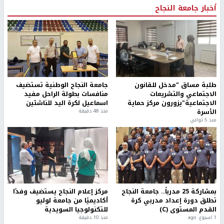
أخبار جامعة النجاح
طلبة مساق "مدخل للقانون
جامعة النجاح الوطنية تستضيف
الاجتماعي والتشريعات
منافسات بطولة الراحل مفيد
الاجتماعية"يزورون مركز حماية
اسماعيل لكرة اليد للناشئين
الأسرة
منذ 48 دقيقة
منذ 5 ثواني
بمشاركة 25 مدرباً.. جامعة النجاح
مركز إعلام النجاح يستضيف وفدًا
تطلق دورة إعداد مدربي كرة
أكاديميًا من جامعة لوليو
القدم المستوى (C)
للتكنولوجيا السويدية
1 اسبوع. ago
منذ 10 دقيقة