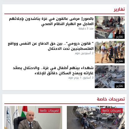
تقارير
بالصور| مرضى عالقون في غزة يناشدون بإجلائهم
العاجل مع انهيار النظام الصحي
منذ 3 دقيقة
تقارير
" قانون درومي".. بين حق الدفاع عن النفس وواقع
الفلسطينيين تحت الاحتلال
2 أسبوعين ago
تقارير
شهداء بينهم أطفال في غزة.. والاحتلال يصعّد
غاراته ويمنح السكان دقائق للإخلاء
3 أسابيع، 1 يوم ago
تقارير
تصريحات خاصة
تصريحات خاصة
تصريحات خاصة