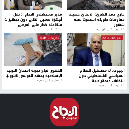
غازي حمد للشرق: الاتفاق حصيلة
مدير مستشفى النجاح: : نقل
مفاوضات طويلة استمرت ستة
أجهزة غسيل الكلى دون تجهيزات
شهور
متكاملة خطر على المرضى
1 اسبوع.، 2 يومان ago
منذ 2 ساعة
تصريحات خاصة
تصريحات خاصة
الرجوب: لا مستقبل للنظام
الخضور: نجاح تجربة امتحان التربية
السياسي الفلسطيني دون
الإسلامية يمهد للتوسع إلكترونيًا
انتخابات ديمقراطية
3 أسابيع، 1 يوم ago
1 اسبوع.، 4 أيام ago